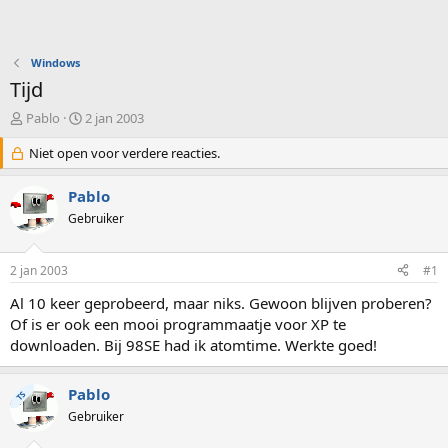
Windows
Tijd
O
S
Pablo
2 jan 2003
n
t
d
Niet open voor verdere reacties.
a
e
r
r
t
Pablo
w
d
Gebruiker
e
a
r
t
p
u
2 jan 2003
#1
s
m
t
Al 10 keer geprobeerd, maar niks. Gewoon blijven proberen?
a
Of is er ook een mooi programmaatje voor XP te
r
downloaden. Bij 98SE had ik atomtime. Werkte goed!
t
e
r
Pablo
TS
Gebruiker