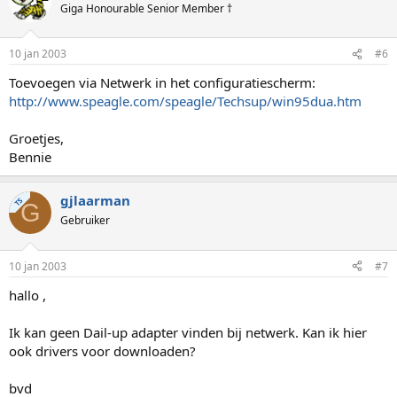
Giga Honourable Senior Member †
10 jan 2003
#6
Toevoegen via Netwerk in het configuratiescherm:
http://www.speagle.com/speagle/Techsup/win95dua.htm
Groetjes,
Bennie
gjlaarman
TS
G
Gebruiker
10 jan 2003
#7
hallo ,
Ik kan geen Dail-up adapter vinden bij netwerk. Kan ik hier
ook drivers voor downloaden?
bvd