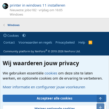
printer in windows 11 installeren
Nieuwste: jobo182
vrijdag om 16:05
Windows
Windows
Cookies
Contact
Voorwaarden en regels
Privacybeleid
Help
R
S
S
®
Community platform by XenForo
© 2010-2026 XenForo Ltd.
Wij waarderen jouw privacy
We gebruiken essentiële
cookies
om deze site te laten
werken, en optionele cookies om de ervaring te verbeteren.
Meer informatie en configureer jouw voorkeuren
Bove
Accepteer alle cookies
Onde
Weiger optionele cookies