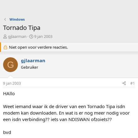
Windows
Tornado Tipa
O
S
gjlaarman
9 jan 2003
n
t
d
Niet open voor verdere reacties.
a
e
r
r
t
gjlaarman
G
w
d
Gebruiker
e
a
r
t
p
u
9 jan 2003
#1
s
m
t
HAllo
a
r
Weet iemand waar ik de driver van een Tornado Tipa isdn
t
modem kan downloaden. En wat is er nog meer nodig voor
e
een isdn verbinding?? iets van NDISWAN ofzoiets??
r
bvd