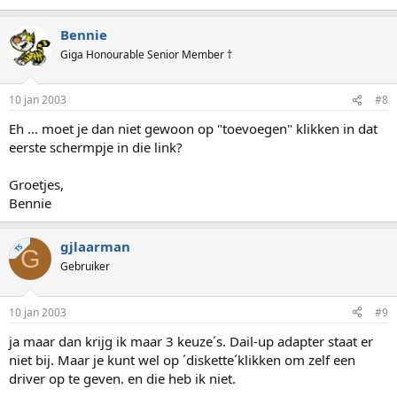
Bennie
Giga Honourable Senior Member †
10 jan 2003
#8
Eh ... moet je dan niet gewoon op "toevoegen" klikken in dat
eerste schermpje in die link?
Groetjes,
Bennie
gjlaarman
TS
G
Gebruiker
10 jan 2003
#9
ja maar dan krijg ik maar 3 keuze´s. Dail-up adapter staat er
niet bij. Maar je kunt wel op ´diskette´klikken om zelf een
driver op te geven. en die heb ik niet.