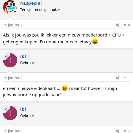
NLspecial
Terugkerende gebruiker
15 jun 2003
#10
Als ik jou was zou ik lekker een nieuw moederbord + CPU +
geheugen kopen! En nooit meer een Jetway
ibl
TS
I
Gebruiker
15 jun 2003
#11
en een nieuwe videokaart ...
maar tot hoever is mijn
jetway bordje upgrade baar?...
ibl
TS
I
Gebruiker
15 jun 2003
#12