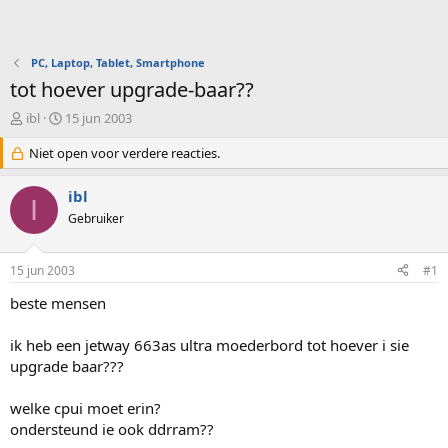
PC, Laptop, Tablet, Smartphone
tot hoever upgrade-baar??
O
S
ibl
15 jun 2003
n
t
d
Niet open voor verdere reacties.
a
e
r
r
t
ibl
I
w
d
Gebruiker
e
a
r
t
p
u
15 jun 2003
#1
s
m
t
beste mensen
a
r
ik heb een jetway 663as ultra moederbord tot hoever i sie
t
upgrade baar???
e
r
welke cpui moet erin?
ondersteund ie ook ddrram??