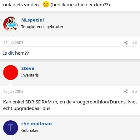
ook niets vinden..
(ben ik meschien er dom??)
NLspecial
Terugkerende gebruiker
15 jun 2003
#4
Is
dit
hem??
Steve
Inventaris
15 jun 2003
#5
Kan enkel SDR-SDRAM in, en de vroegere Athlon/Durons. Niet
echt upgradebaar dus.
the mailman
T
Gebruiker