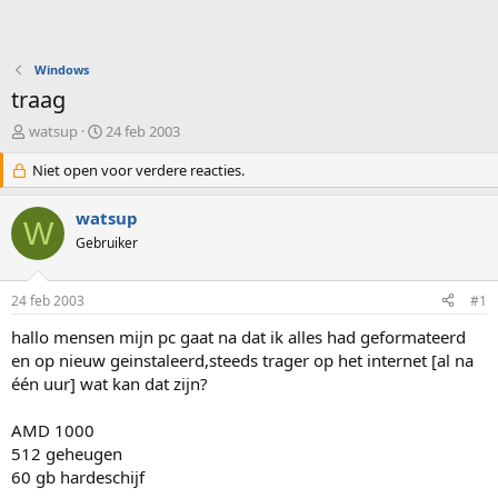
Windows
traag
O
S
watsup
24 feb 2003
n
t
d
Niet open voor verdere reacties.
a
e
r
r
t
watsup
W
w
d
Gebruiker
e
a
r
t
p
u
24 feb 2003
#1
s
m
t
hallo mensen mijn pc gaat na dat ik alles had geformateerd
a
en op nieuw geinstaleerd,steeds trager op het internet [al na
r
één uur] wat kan dat zijn?
t
e
AMD 1000
r
512 geheugen
60 gb hardeschijf