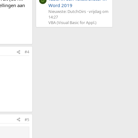
D
ellingen aan
Word 2019
Nieuwste: DutchOirs
vrijdag om
14:27
VBA (Visual Basic for Appl.)
#4
#5