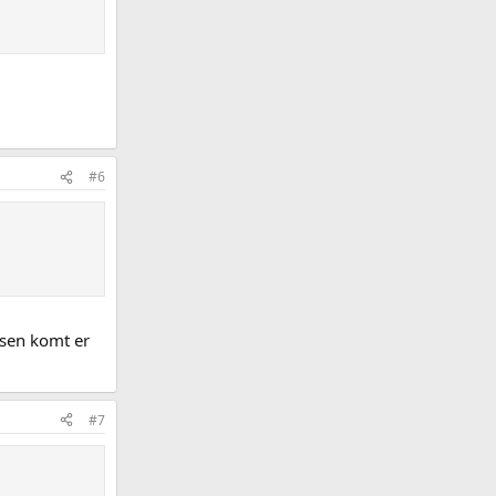
#6
assen komt er
#7