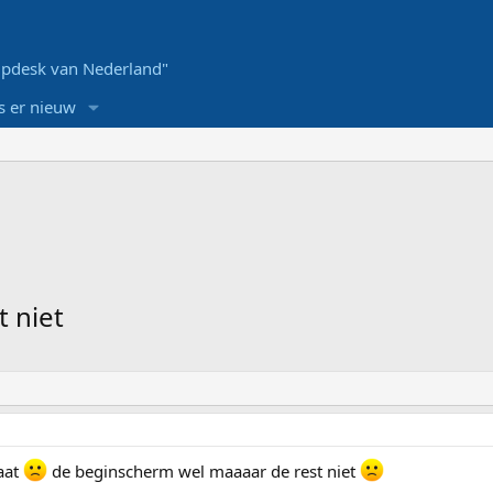
pdesk van Nederland"
s er nieuw
t niet
raat
de beginscherm wel maaaar de rest niet