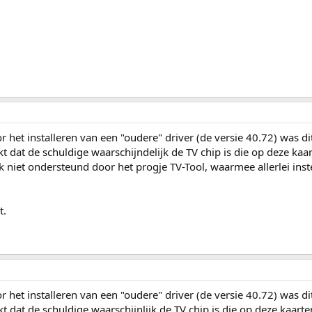
r het installeren van een "oudere" driver (de versie 40.72) was d
kt dat de schuldige waarschijndelijk de TV chip is die op deze kaar
k niet ondersteund door het progje TV-Tool, waarmee allerlei inst
t.
r het installeren van een "oudere" driver (de versie 40.72) was d
t dat de schuldige waarschijnlijk de TV chip is die op deze kaarte