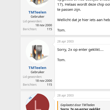
17). Helaas wordt deze chip oo
te passen zijn.
TMTeelen
Gebruiker
Wellicht dat je hier iets aan heb
Lid geworden
18 nov 2000
Berichten
115
Tom.
28 apr 2003
Sorry, 2x op enter geklikt....
Tom.
TMTeelen
Gebruiker
Lid geworden
18 nov 2000
Berichten
115
28 apr 2003
TS
L
Geplaatst door TMTeelen
Sorry, 2x op enter geklikt....