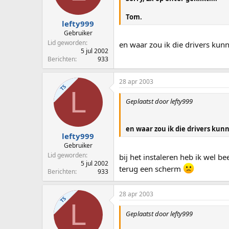
Tom.
lefty999
Gebruiker
Lid geworden
en waar zou ik die drivers kun
5 jul 2002
Berichten
933
28 apr 2003
TS
L
Geplaatst door lefty999
en waar zou ik die drivers kun
lefty999
Gebruiker
Lid geworden
bij het instaleren heb ik wel be
5 jul 2002
terug een scherm
Berichten
933
28 apr 2003
TS
L
Geplaatst door lefty999