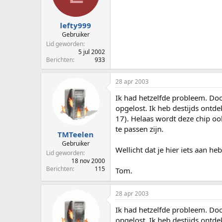
p
u
s
m
t
lefty999
a
Gebruiker
r
Lid geworden
t
5 jul 2002
e
Berichten
933
r
28 apr 2003
Ik had hetzelfde probleem. Doo
opgelost. Ik heb destijds ontde
17). Helaas wordt deze chip oo
te passen zijn.
TMTeelen
Gebruiker
Wellicht dat je hier iets aan heb
Lid geworden
18 nov 2000
Berichten
115
Tom.
28 apr 2003
Ik had hetzelfde probleem. Doo
opgelost. Ik heb destijds ontdek