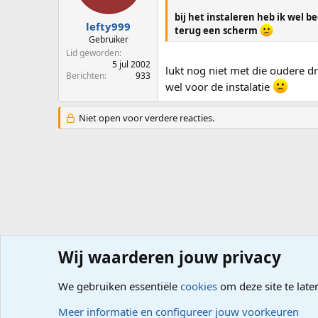
bij het instaleren heb ik wel b
lefty999
terug een scherm
Gebruiker
Lid geworden
5 jul 2002
lukt nog niet met die oudere d
Berichten
933
wel voor de instalatie
Niet open voor verdere reacties.
Wij waarderen jouw privacy
Forums
Hardware
PC, Laptop, Tablet, Smartphone
We gebruiken essentiële
cookies
om deze site te late
Cookies
Meer informatie en configureer jouw voorkeuren