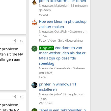
pdf in accesformulier tonen
Nieuwste: MaitreJan
38 minuten
geleden
Access
Hoe een kleur in photoshop
zachter maken
Nieuwste: OctaFish
Gisteren om
18:54
Foto- Video- Geluidbewerking
#2
Voorkomen van
Opgelost
it probleem
C
meer wedstrijden als dat er
ten zit (de NV
tafels zijn op dezelfde
ellingen aan
speeldag
Nieuwste: Carembole
Gisteren
om 15:06
Excel
printer in windows 11
installeren
Nieuwste: jobo182
vrijdag om
#3
16:05
Windows
it probleem
n zit (de NV
Tabel in een Tekstvenster in