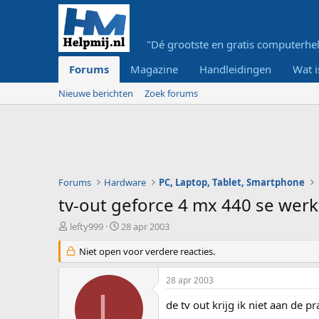
"Dé grootste en gratis computerhel
Forums
Magazine
Handleidingen
Wat i
Nieuwe berichten
Zoek forums
Forums
Hardware
PC, Laptop, Tablet, Smartphone
tv-out geforce 4 mx 440 se werk
O
S
lefty999
28 apr 2003
n
t
d
Niet open voor verdere reacties.
a
e
r
r
t
28 apr 2003
w
d
L
e
a
de tv out krijg ik niet aan de p
r
t