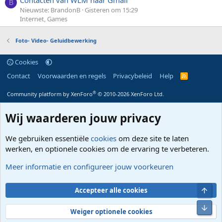
Contacten van WLM naar Gmail
B
Nieuwste: BrandonB
Gisteren om 15:29
Internet, Games
Foto- Video- Geluidbewerking
Cookies
Contact
Voorwaarden en regels
Privacybeleid
Help
R
S
S
®
Community platform by XenForo
© 2010-2026 XenForo Ltd.
Wij waarderen jouw privacy
We gebruiken essentiële
cookies
om deze site te laten
werken, en optionele cookies om de ervaring te verbeteren.
Meer informatie en configureer jouw voorkeuren
Bove
Accepteer alle cookies
Onde
Weiger optionele cookies