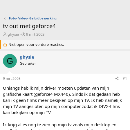
Foto- Video- Geluidbewerking
tv out met geforce4
O
S
ghysie
9 mrt 2003
n
t
d
Niet open voor verdere reacties.
a
e
r
r
t
ghysie
G
w
d
Gebruiker
e
a
r
t
p
u
9 mrt 2003
#1
s
m
t
Onlangs heb ik mijn driver moeten updaten van mijn
a
grafische kaart (geforce4 MX440). Sinds ik dat gedaan heb
r
kan ik geen films meer bekijken op mijn TV. Ik heb namelijk
t
mijn TV aangesloten op mijn computer zodat ik DIVX-films
e
kan bekijken op mijn TV.
r
Ik krijg alles nog te zien op mijn tv zoals mijn desktop en