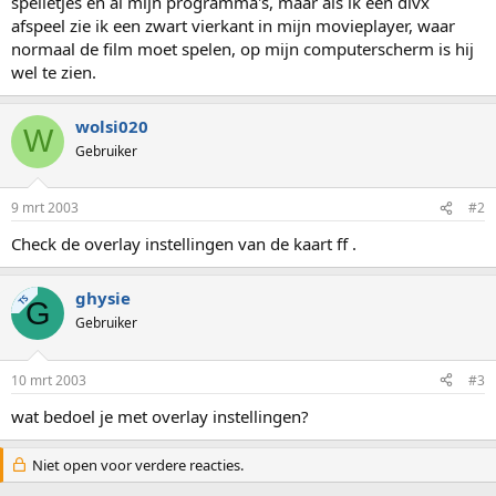
spelletjes en al mijn programma's, maar als ik een divx
afspeel zie ik een zwart vierkant in mijn movieplayer, waar
normaal de film moet spelen, op mijn computerscherm is hij
wel te zien.
wolsi020
W
Gebruiker
9 mrt 2003
#2
Check de overlay instellingen van de kaart ff .
ghysie
TS
G
Gebruiker
10 mrt 2003
#3
wat bedoel je met overlay instellingen?
Niet open voor verdere reacties.