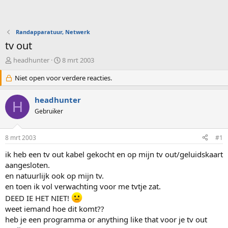
Randapparatuur, Netwerk
tv out
O
S
headhunter
8 mrt 2003
n
t
d
Niet open voor verdere reacties.
a
e
r
r
t
headhunter
H
w
d
Gebruiker
e
a
r
t
p
u
8 mrt 2003
#1
s
m
t
ik heb een tv out kabel gekocht en op mijn tv out/geluidskaart
a
aangesloten.
r
en natuurlijk ook op mijn tv.
t
en toen ik vol verwachting voor me tvtje zat.
e
r
DEED IE HET NIET!
weet iemand hoe dit komt??
heb je een programma or anything like that voor je tv out