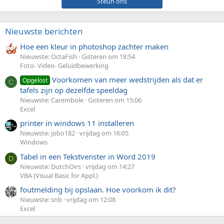
Steun ons
Nieuwste berichten
Hoe een kleur in photoshop zachter maken
Nieuwste: OctaFish
Gisteren om 18:54
Foto- Video- Geluidbewerking
Voorkomen van meer wedstrijden als dat er
Opgelost
C
tafels zijn op dezelfde speeldag
Nieuwste: Carembole
Gisteren om 15:06
Excel
printer in windows 11 installeren
Nieuwste: jobo182
vrijdag om 16:05
Windows
Tabel in een Tekstvenster in Word 2019
D
Nieuwste: DutchOirs
vrijdag om 14:27
VBA (Visual Basic for Appl.)
foutmelding bij opslaan. Hoe voorkom ik dit?
Nieuwste: snb
vrijdag om 12:08
Excel