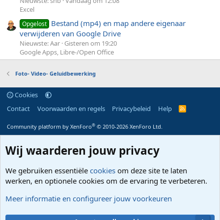
Nieuwste: snb
Vandaag om 12:08
Excel
Bestand (mp4) en map andere eigenaar
Opgelost
verwijderen van Google Drive
Nieuwste: Aar
Gisteren om 19:20
Google Apps, Libre-/Open Office
Foto- Video- Geluidbewerking
Cookies
Contact
Voorwaarden en regels
Privacybeleid
Help
R
S
S
®
Community platform by XenForo
© 2010-2026 XenForo Ltd.
Wij waarderen jouw privacy
We gebruiken essentiële
cookies
om deze site te laten
werken, en optionele cookies om de ervaring te verbeteren.
Meer informatie en configureer jouw voorkeuren