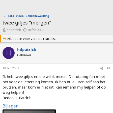
Foto- Video- Geluidbewerking
twee gifjes "mergen"
O
S
hdpatrick
18 feb 2003
n
t
d
Niet open voor verdere reacties.
a
e
r
r
t
hdpatrick
H
w
d
Gebruiker
e
a
r
t
p
u
18 feb 2003
#1
s
m
t
Ik heb twee gifjes en die wil ik mixen. De rotating fan moet
a
net voor de letters ng komen. Ik ben nu al uren zelf aan het
r
prutsen, maar kom er niet uit. Kan iemand mij helpen of op
t
weg helpen?
e
Bedankt, Patrick
r
Bijlagen