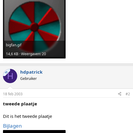
bigfan.gif
14,6 KB · Weergaven: 20
hdpatrick
TS
H
Gebruiker
18 feb 2003
#2
tweede plaatje
Dit is het tweede plaatje
Bijlagen