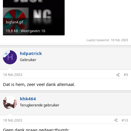
bigfan4.gif
19,8 KB · Weergaven: 16
Laatst bewerkt:
18 feb 2003
hdpatrick
TS
H
Gebruiker
18 feb 2003
#9
Dat is hem, zeer veel dank allemaal.
khk464
Terugkerende gebruiker
18 feb 2003
#10
Geen dank graag gedaan:thumb: