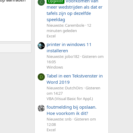
Voorkomen van
Opgelost
C
meer wedstrijden als dat er
tafels zijn op dezelfde
speeldag
Nieuwste: Carembole
12
minuten geleden
Excel
printer in windows 11
installeren
Nieuwste: jobo182
Gisteren om
16:05
Windows
Tabel in een Tekstvenster in
D
Word 2019
Nieuwste: DutchOirs
Gisteren
om 14:27
VBA (Visual Basic for Appl.)
foutmelding bij opslaan.
Hoe voorkom ik dit?
Nieuwste: snb
Gisteren om
12:08
Excel