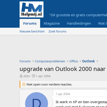
"Dé grootste en gratis computerhel
Forums
Magazine
Handleidingen
Wat i
Nieuwe berichten
Zoek forums
Forums
Computerproblemen
Office
Outlook
upgrade van Outlook 2000 naar
O
S
dido
1 apr 2004
n
t
d
Niet open voor verdere reacties.
a
e
r
r
t
1 apr 2004
w
d
D
e
a
Ik werk in XP en ben overgesta
r
t
werk wel met 5 aliassen maar k