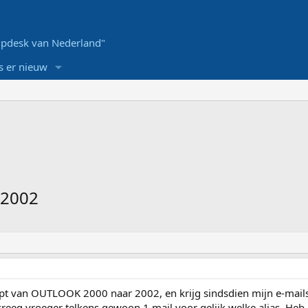
pdesk van Nederland"
s er nieuw
 2002
pt van OUTLOOK 2000 naar 2002, en krijg sindsdien mijn e-mails
reeg vroeger telkens gewoon 1 mail voor gelijk welke alias. He