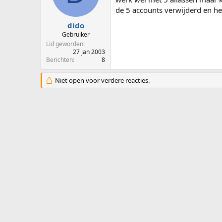
p
u
de 5 accounts verwijderd en her
s
m
t
dido
a
Gebruiker
r
Lid geworden
t
27 jan 2003
e
Berichten
8
r
Niet open voor verdere reacties.