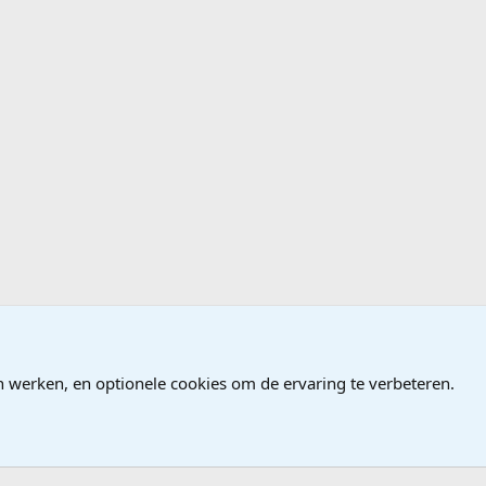
n werken, en optionele cookies om de ervaring te verbeteren.
®
Community platform by XenForo
© 2010-2026 XenForo Ltd.