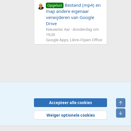
Bestand (mp4) en
Opgelost
map andere eigenaar
verwijderen van Google
Drive
Nieuwste: Aar
donderdag om
19:20
Google Apps, Libre-/Open Office
Bove
Accepteer alle cookies
Contact
Voorwaarden en regels
Privacybeleid
Help
R
Onde
S
Weiger optionele cookies
S