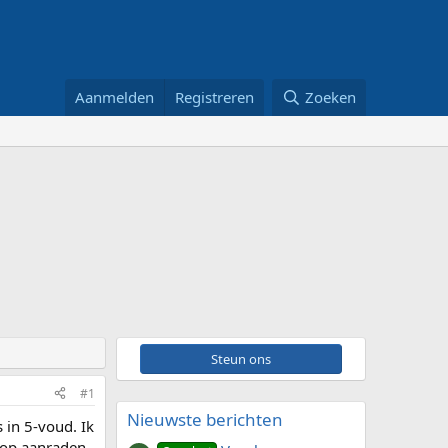
Aanmelden
Registreren
Zoeken
Steun ons
#1
Nieuwste berichten
 in 5-voud. Ik
b op aanraden