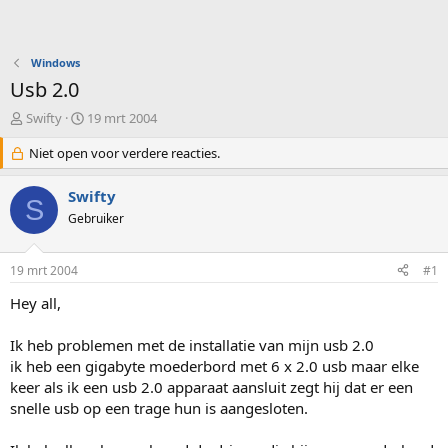
Windows
Usb 2.0
O
S
Swifty
19 mrt 2004
n
t
d
Niet open voor verdere reacties.
a
e
r
r
t
Swifty
S
w
d
Gebruiker
e
a
r
t
p
u
19 mrt 2004
#1
s
m
t
Hey all,
a
r
Ik heb problemen met de installatie van mijn usb 2.0
t
ik heb een gigabyte moederbord met 6 x 2.0 usb maar elke
e
keer als ik een usb 2.0 apparaat aansluit zegt hij dat er een
r
snelle usb op een trage hun is aangesloten.