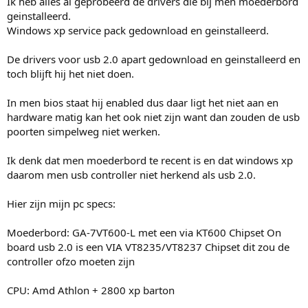
Ik heb alles al geprobeerd de drivers die bij men moederbord
geinstalleerd.
Windows xp service pack gedownload en geinstalleerd.
De drivers voor usb 2.0 apart gedownload en geinstalleerd en
toch blijft hij het niet doen.
In men bios staat hij enabled dus daar ligt het niet aan en
hardware matig kan het ook niet zijn want dan zouden de usb
poorten simpelweg niet werken.
Ik denk dat men moederbord te recent is en dat windows xp
daarom men usb controller niet herkend als usb 2.0.
Hier zijn mijn pc specs:
Moederbord: GA-7VT600-L met een via KT600 Chipset On
board usb 2.0 is een VIA VT8235/VT8237 Chipset dit zou de
controller ofzo moeten zijn
CPU: Amd Athlon + 2800 xp barton