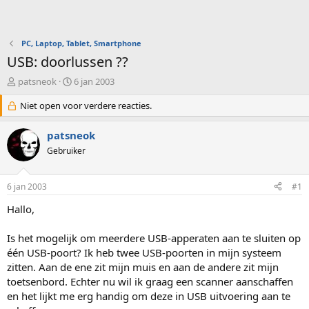
PC, Laptop, Tablet, Smartphone
USB: doorlussen ??
O
S
patsneok
6 jan 2003
n
t
d
Niet open voor verdere reacties.
a
e
r
r
t
patsneok
w
d
Gebruiker
e
a
r
t
p
u
6 jan 2003
#1
s
m
t
Hallo,
a
r
Is het mogelijk om meerdere USB-apperaten aan te sluiten op
t
één USB-poort? Ik heb twee USB-poorten in mijn systeem
e
zitten. Aan de ene zit mijn muis en aan de andere zit mijn
r
toetsenbord. Echter nu wil ik graag een scanner aanschaffen
en het lijkt me erg handig om deze in USB uitvoering aan te