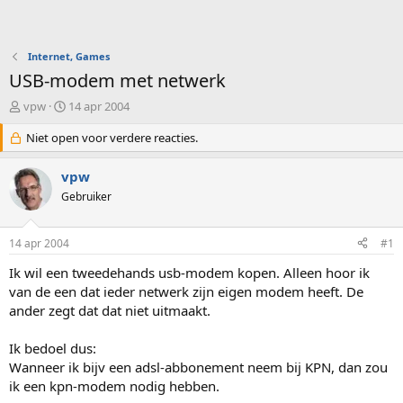
Internet, Games
USB-modem met netwerk
O
S
vpw
14 apr 2004
n
t
d
Niet open voor verdere reacties.
a
e
r
r
t
vpw
w
d
Gebruiker
e
a
r
t
p
u
14 apr 2004
#1
s
m
t
Ik wil een tweedehands usb-modem kopen. Alleen hoor ik
a
van de een dat ieder netwerk zijn eigen modem heeft. De
r
ander zegt dat dat niet uitmaakt.
t
e
Ik bedoel dus:
r
Wanneer ik bijv een adsl-abbonement neem bij KPN, dan zou
ik een kpn-modem nodig hebben.