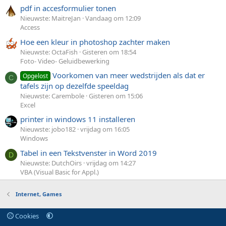
pdf in accesformulier tonen
Nieuwste: MaitreJan
Vandaag om 12:09
Access
Hoe een kleur in photoshop zachter maken
Nieuwste: OctaFish
Gisteren om 18:54
Foto- Video- Geluidbewerking
Voorkomen van meer wedstrijden als dat er
Opgelost
C
tafels zijn op dezelfde speeldag
Nieuwste: Carembole
Gisteren om 15:06
Excel
printer in windows 11 installeren
Nieuwste: jobo182
vrijdag om 16:05
Windows
Tabel in een Tekstvenster in Word 2019
D
Nieuwste: DutchOirs
vrijdag om 14:27
VBA (Visual Basic for Appl.)
Internet, Games
Cookies