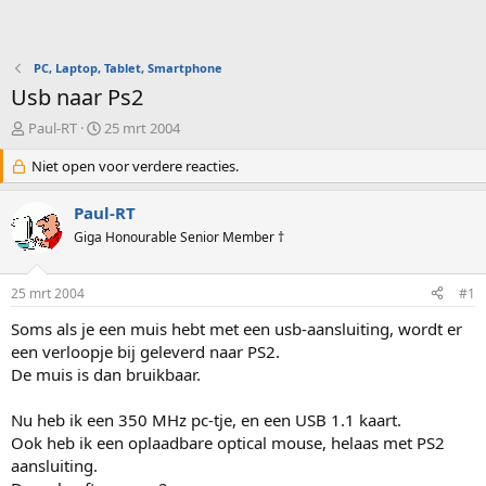
PC, Laptop, Tablet, Smartphone
Usb naar Ps2
O
S
Paul-RT
25 mrt 2004
n
t
d
Niet open voor verdere reacties.
a
e
r
r
t
Paul-RT
w
d
Giga Honourable Senior Member †
e
a
r
t
p
u
25 mrt 2004
#1
s
m
t
Soms als je een muis hebt met een usb-aansluiting, wordt er
a
een verloopje bij geleverd naar PS2.
r
De muis is dan bruikbaar.
t
e
Nu heb ik een 350 MHz pc-tje, en een USB 1.1 kaart.
r
Ook heb ik een oplaadbare optical mouse, helaas met PS2
aansluiting.