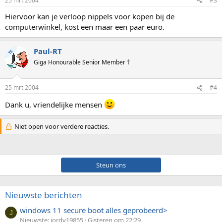
25 mrt 2004
#3
Hiervoor kan je verloop nippels voor kopen bij de
computerwinkel, kost een maar een paar euro.
Paul-RT
TS
Giga Honourable Senior Member †
25 mrt 2004
#4
Dank u, vriendelijke mensen
Niet open voor verdere reacties.
Steun ons
Nieuwste berichten
windows 11 secure boot alles geprobeerd>
J
Nieuwste: jordy19855
Gisteren om 22:29