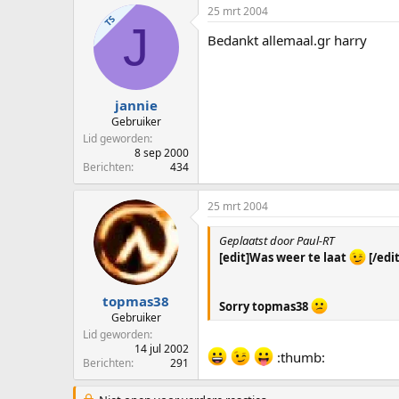
25 mrt 2004
TS
J
Bedankt allemaal.gr harry
jannie
Gebruiker
Lid geworden
8 sep 2000
Berichten
434
25 mrt 2004
Geplaatst door Paul-RT
[edit]Was weer te laat
[/edit
topmas38
Sorry topmas38
Gebruiker
Lid geworden
14 jul 2002
:thumb:
Berichten
291