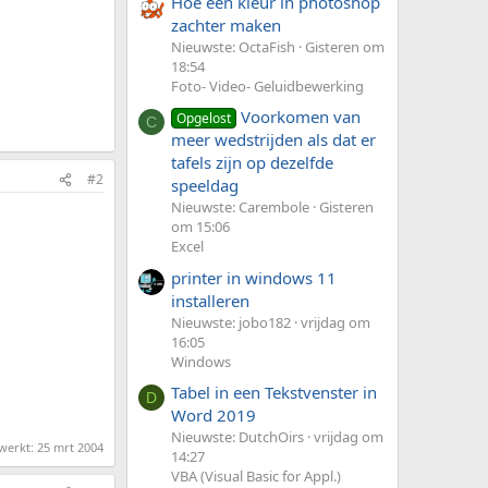
Hoe een kleur in photoshop
zachter maken
Nieuwste: OctaFish
Gisteren om
18:54
Foto- Video- Geluidbewerking
Voorkomen van
Opgelost
C
meer wedstrijden als dat er
tafels zijn op dezelfde
#2
speeldag
Nieuwste: Carembole
Gisteren
om 15:06
Excel
printer in windows 11
installeren
Nieuwste: jobo182
vrijdag om
16:05
Windows
Tabel in een Tekstvenster in
D
Word 2019
Nieuwste: DutchOirs
vrijdag om
ewerkt:
25 mrt 2004
14:27
VBA (Visual Basic for Appl.)