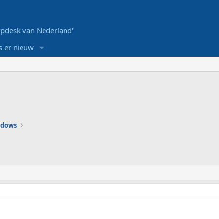
pdesk van Nederland"
s er nieuw
ndows