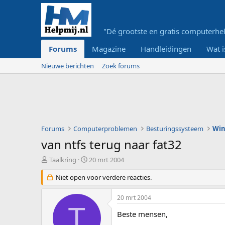
"Dé grootste en gratis computerhel
Forums
Magazine
Handleidingen
Wat i
Nieuwe berichten
Zoek forums
Forums
Computerproblemen
Besturingssysteem
Wi
van ntfs terug naar fat32
O
S
Taalkring
20 mrt 2004
n
t
d
Niet open voor verdere reacties.
a
e
r
r
t
20 mrt 2004
w
d
T
e
a
Beste mensen,
r
t