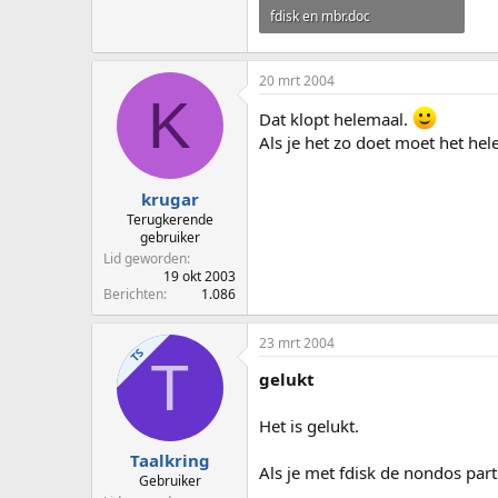
fdisk en mbr.doc
35,5 KB · Weergaven: 35
20 mrt 2004
K
Dat klopt helemaal.
Als je het zo doet moet het he
krugar
Terugkerende
gebruiker
Lid geworden
19 okt 2003
Berichten
1.086
23 mrt 2004
TS
T
gelukt
Het is gelukt.
Taalkring
Als je met fdisk de nondos part
Gebruiker