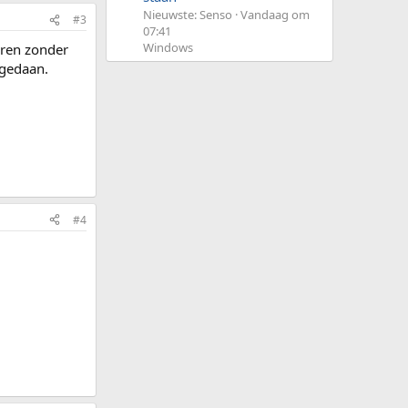
Nieuwste: Senso
Vandaag om
#3
07:41
Windows
eren zonder
 gedaan.
#4