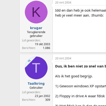
20 mrt 2004
K
Idd en dan heb je ook helemaa
heb je veel meer aan. :thumb:
krugar
Terugkerende
gebruiker
Lid geworden
19 okt 2003
Berichten
1.086
20 mrt 2004
TS
T
Dus, ik ben niet zo snel van
Als ik het goed begrijp.
Taalkring
1) Gewoon windows XP opstar
Gebruiker
Lid geworden
2) Floppy in drive A waar fdisk
23 jan 2002
Berichten
309
3) Met fdisk kan ik dan de nondo