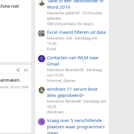
Tabel in een Tekstvenster in
hine niet
Word 2019
Nieuwste: peter59
12 minuten
geleden
VBA (Visual Basic for Appl.)
Excel maand filteren uit data
Nieuwste: snb
Vandaag om
15:30
Excel
Contacten van WLM naar
B
Gmail
Nieuwste: BrandonB
Vandaag
#2
om 15:29
 aanmaken.
Internet, Games
ewerkt:
20 mrt 2004
windows 11 secure boot
alles geprobeerd>
Nieuwste: femke98
Vandaag om
10:25
Windows
Vraag over 5 verschillende
S
plaatsen waar programma's
staan