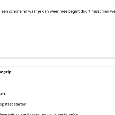
l een schone hd waar je dan weer mee begint duurt misschien we
 begrip
ten
 opstaat starten
spartitie verwijderen (ook al is het in ntfs?)