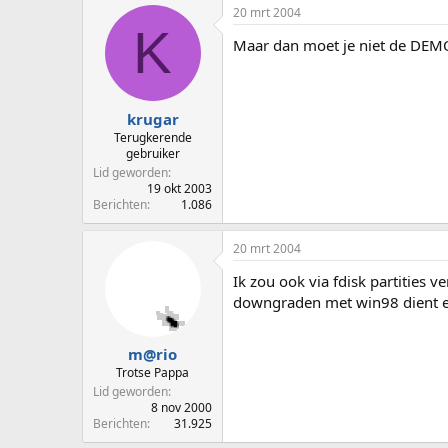
20 mrt 2004
K
Maar dan moet je niet de DEMO
krugar
Terugkerende
gebruiker
Lid geworden
19 okt 2003
Berichten
1.086
20 mrt 2004
Ik zou ook via fdisk partities
downgraden met win98 dient e
m@rio
Trotse Pappa
Lid geworden
8 nov 2000
Berichten
31.925