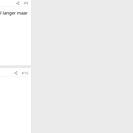
#9
l langer maar
#10