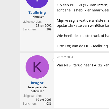
p
u
Op een PII 350 (128mb intern) 
s
m
echt snel is heb ik er maar we
t
Taalkring
a
Gebruiker
Mijn vraag is wat de snelste 
r
Lid geworden
t
opstartdiskette van win98se k
23 jan 2002
e
Berichten
309
r
Wie heeft de snelste truck of h
Grtz Cor, van de OBS Taalkring
20 mrt 2004
K
Van NTSF terug naar FAT32 kan
krugar
Terugkerende
gebruiker
Lid geworden
19 okt 2003
Berichten
1.086