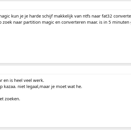
gic kun je je harde schijf makkelijk van ntfs naar fat32 convert
op zoek naar partition magic en converteren maar. is in 5 minuten
r en is heel veel werk.
p kazaa. niet legaal,maar je moet wat he.
net zoeken.