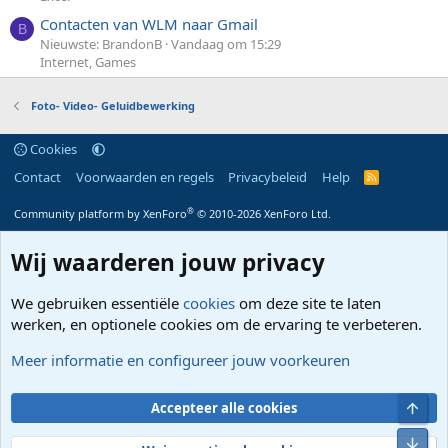
Contacten van WLM naar Gmail
B
Nieuwste: BrandonB
Vandaag om 15:29
Internet, Games
Foto- Video- Geluidbewerking
Cookies
Contact
Voorwaarden en regels
Privacybeleid
Help
R
S
S
®
Community platform by XenForo
© 2010-2026 XenForo Ltd.
Wij waarderen jouw privacy
We gebruiken essentiële
cookies
om deze site te laten
werken, en optionele cookies om de ervaring te verbeteren.
Meer informatie en configureer jouw voorkeuren
Bove
Accepteer alle cookies
Onde