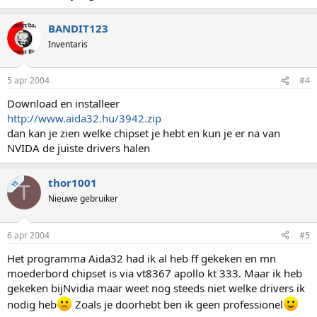
BANDIT123
Inventaris
5 apr 2004
#4
Download en installeer
http://www.aida32.hu/3942.zip
dan kan je zien welke chipset je hebt en kun je er na van
NVIDA de juiste drivers halen
thor1001
TS
T
Nieuwe gebruiker
6 apr 2004
#5
Het programma Aida32 had ik al heb ff gekeken en mn
moederbord chipset is via vt8367 apollo kt 333. Maar ik heb
gekeken bijNvidia maar weet nog steeds niet welke drivers ik
nodig heb
Zoals je doorhebt ben ik geen professionel