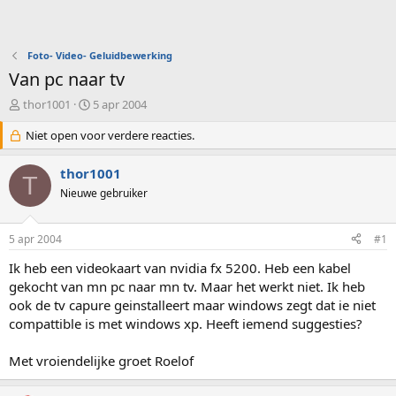
Foto- Video- Geluidbewerking
Van pc naar tv
O
S
thor1001
5 apr 2004
n
t
d
Niet open voor verdere reacties.
a
e
r
r
t
thor1001
T
w
d
Nieuwe gebruiker
e
a
r
t
p
u
5 apr 2004
#1
s
m
t
Ik heb een videokaart van nvidia fx 5200. Heb een kabel
a
gekocht van mn pc naar mn tv. Maar het werkt niet. Ik heb
r
ook de tv capure geinstalleert maar windows zegt dat ie niet
t
compattible is met windows xp. Heeft iemend suggesties?
e
r
Met vroiendelijke groet Roelof