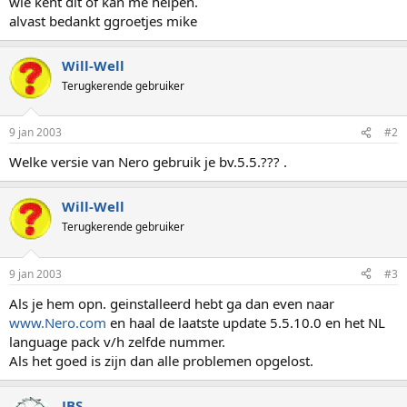
wie kent dit of kan me helpen.
alvast bedankt ggroetjes mike
Will-Well
Terugkerende gebruiker
9 jan 2003
#2
Welke versie van Nero gebruik je bv.5.5.??? .
Will-Well
Terugkerende gebruiker
9 jan 2003
#3
Als je hem opn. geinstalleerd hebt ga dan even naar
www.Nero.com
en haal de laatste update 5.5.10.0 en het NL
language pack v/h zelfde nummer.
Als het goed is zijn dan alle problemen opgelost.
JBS