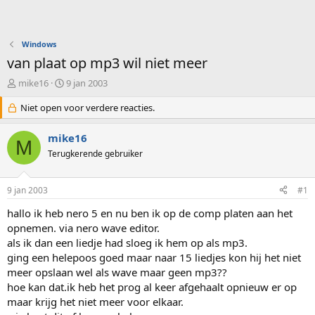
Windows
van plaat op mp3 wil niet meer
O
S
mike16
9 jan 2003
n
t
d
Niet open voor verdere reacties.
a
e
r
r
t
mike16
M
w
d
Terugkerende gebruiker
e
a
r
t
p
u
9 jan 2003
#1
s
m
t
hallo ik heb nero 5 en nu ben ik op de comp platen aan het
a
opnemen. via nero wave editor.
r
als ik dan een liedje had sloeg ik hem op als mp3.
t
ging een helepoos goed maar naar 15 liedjes kon hij het niet
e
meer opslaan wel als wave maar geen mp3??
r
hoe kan dat.ik heb het prog al keer afgehaalt opnieuw er op
maar krijg het niet meer voor elkaar.