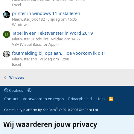
Excel
printer in windows 11 installeren
Nieuwste: jobo182
vrijdag om 16:05
Windows
Tabel in een Tekstvenster in Word 2019
D
Nieuwste: DutchOirs
vrijdag om 14:27
VBA (Visual Basic for Appl.)
foutmelding bij opslaan. Hoe voorkom ik dit?
Nieuwste: snb
vrijdag om 12:08
Excel
Windows
Cookies
Contact
Voorwaarden en regels
Privacybeleid
Help
R
S
S
®
Community platform by XenForo
© 2010-2026 XenForo Ltd.
Wij waarderen jouw privacy