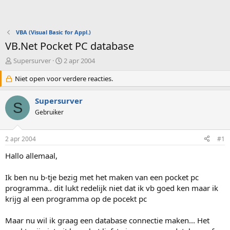
VBA (Visual Basic for Appl.)
VB.Net Pocket PC database
O
S
Supersurver
2 apr 2004
n
t
d
Niet open voor verdere reacties.
a
e
r
r
t
Supersurver
S
w
d
Gebruiker
e
a
r
t
p
u
2 apr 2004
#1
s
m
t
Hallo allemaal,
a
r
Ik ben nu b-tje bezig met het maken van een pocket pc
t
programma.. dit lukt redelijk niet dat ik vb goed ken maar ik
e
krijg al een programma op de pocekt pc
r
Maar nu wil ik graag een database connectie maken... Het