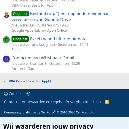
Nieuwste: peter59
Gisteren om 21:41
VBA (Visual Basic for Appl.)
Bestand (mp4) en map andere eigenaar
Opgelost
verwijderen van Google Drive
Nieuwste: Aar
Gisteren om 19:20
Google Apps, Libre-/Open Office
Excel maand filteren uit data
Opgelost
F
Nieuwste: frans kooijman
Gisteren om 17:41
Excel
Contacten van WLM naar Gmail
B
Nieuwste: BrandonB
Gisteren om 15:29
Internet, Games
VBA (Visual Basic for Appl.)
Cookies
Contact
Voorwaarden en regels
Privacybeleid
Help
R
S
S
®
Community platform by XenForo
© 2010-2026 XenForo Ltd.
Wij waarderen jouw privacy