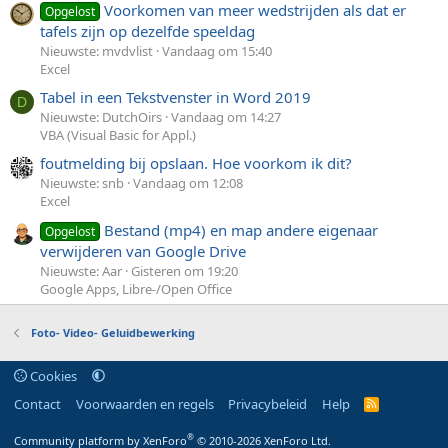
Voorkomen van meer wedstrijden als dat er
Opgelost
tafels zijn op dezelfde speeldag
Nieuwste: mvdvlist
Vandaag om 15:40
Excel
Tabel in een Tekstvenster in Word 2019
D
Nieuwste: DutchOirs
Vandaag om 14:27
VBA (Visual Basic for Appl.)
foutmelding bij opslaan. Hoe voorkom ik dit?
Nieuwste: snb
Vandaag om 12:08
Excel
Bestand (mp4) en map andere eigenaar
Opgelost
verwijderen van Google Drive
Nieuwste: Aar
Gisteren om 19:20
Google Apps, Libre-/Open Office
Foto- Video- Geluidbewerking
Cookies
Contact
Voorwaarden en regels
Privacybeleid
Help
R
S
S
®
Community platform by XenForo
© 2010-2026 XenForo Ltd.