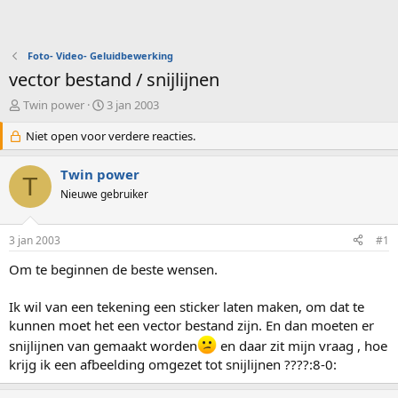
Foto- Video- Geluidbewerking
vector bestand / snijlijnen
O
S
Twin power
3 jan 2003
n
t
d
Niet open voor verdere reacties.
a
e
r
r
t
Twin power
T
w
d
Nieuwe gebruiker
e
a
r
t
p
u
3 jan 2003
#1
s
m
t
Om te beginnen de beste wensen.
a
r
Ik wil van een tekening een sticker laten maken, om dat te
t
kunnen moet het een vector bestand zijn. En dan moeten er
e
r
snijlijnen van gemaakt worden
en daar zit mijn vraag , hoe
krijg ik een afbeelding omgezet tot snijlijnen ????:8-0: