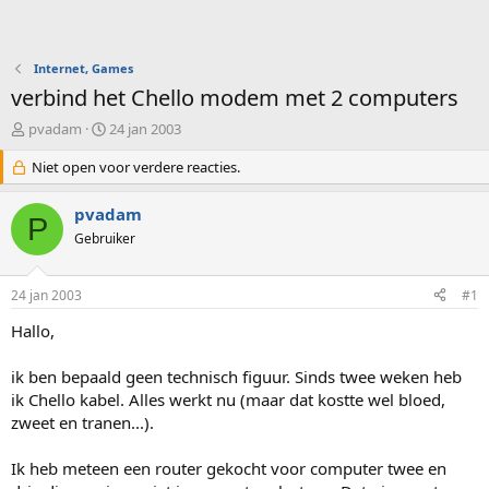
Internet, Games
verbind het Chello modem met 2 computers
O
S
pvadam
24 jan 2003
n
t
d
Niet open voor verdere reacties.
a
e
r
r
t
pvadam
P
w
d
Gebruiker
e
a
r
t
p
u
24 jan 2003
#1
s
m
t
Hallo,
a
r
ik ben bepaald geen technisch figuur. Sinds twee weken heb
t
ik Chello kabel. Alles werkt nu (maar dat kostte wel bloed,
e
zweet en tranen...).
r
Ik heb meteen een router gekocht voor computer twee en