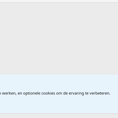
n werken, en optionele cookies om de ervaring te verbeteren.
®
Community platform by XenForo
© 2010-2026 XenForo Ltd.