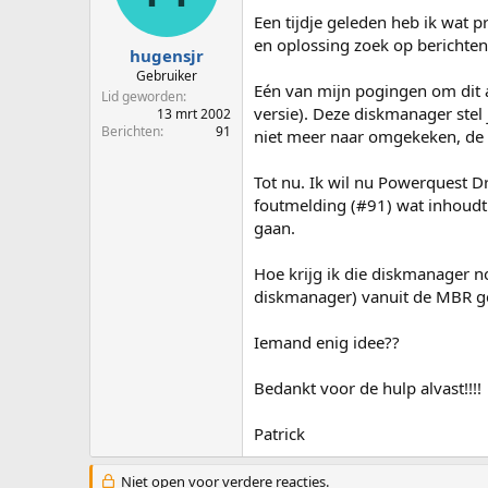
p
u
Een tijdje geleden heb ik wat 
s
m
en oplossing zoek op berichten
t
hugensjr
a
Gebruiker
Eén van mijn pogingen om dit a
r
Lid geworden
t
versie). Deze diskmanager stel j
13 mrt 2002
e
Berichten
91
niet meer naar omgekeken, de 
r
Tot nu. Ik wil nu Powerquest 
foutmelding (#91) wat inhoudt
gaan.
Hoe krijg ik die diskmanager no
diskmanager) vanuit de MBR gel
Iemand enig idee??
Bedankt voor de hulp alvast!!!!
Patrick
Niet open voor verdere reacties.