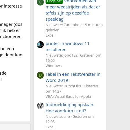
Voorkomen van
Opgelost
C
r interesse
meer wedstrijden als dat er
tafels zijn op dezelfde
speeldag
anager (dos
Nieuwste: Carembole
9 minuten
n ik heb er
geleden
Excel
nctioneren.
printer in windows 11
 nu een
installeren
ge door kan
Nieuwste: jobo182
Gisteren om
16:05
Windows
 (de
Tabel in een Tekstvenster in
D
??
Word 2019
Nieuwste: DutchOirs
Gisteren
om 14:27
VBA (Visual Basic for Appl.)
foutmelding bij opslaan.
Hoe voorkom ik dit?
Nieuwste: snb
Gisteren om
12:08
Excel