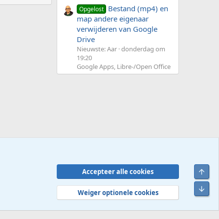
Bestand (mp4) en
Opgelost
map andere eigenaar
verwijderen van Google
Drive
Nieuwste: Aar
donderdag om
19:20
Google Apps, Libre-/Open Office
Bove
Accepteer alle cookies
Contact
Voorwaarden en regels
Privacybeleid
Help
R
Onde
S
Weiger optionele cookies
S