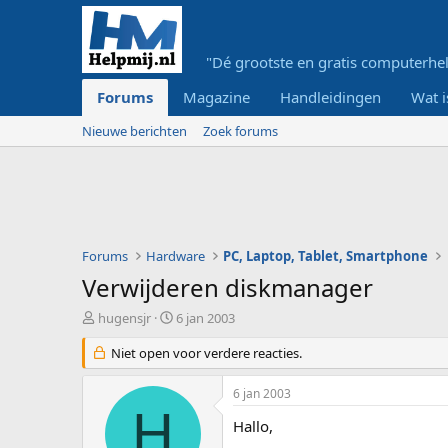
"Dé grootste en gratis computerhel
Forums
Magazine
Handleidingen
Wat i
Nieuwe berichten
Zoek forums
Forums
Hardware
PC, Laptop, Tablet, Smartphone
Verwijderen diskmanager
O
S
hugensjr
6 jan 2003
n
t
d
Niet open voor verdere reacties.
a
e
r
r
t
6 jan 2003
w
d
H
e
a
Hallo,
r
t