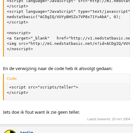
<script language="JavaScript" src="http://m1.nedstatb
</script>

<script language="JavaScript" type="text/javascript">

nedstatbasic("ACDgIQ/VUYyBHSZx7VP8x71YvAbA", 0);

</script>

<noscript>

<a target="_blank"   href="http://v1.nedstatbasic.net
<img src="http://m1.nedstatbasic.net/n?id=ACDgIQ/VUYy
</noscript>
En de verwijzing naar de code heb ik alsvolgt gedaan:
Code:
 <script src="scripts/teller">

</script>
Iets doe ik fout want ik zie geen teller.
Laatst bewerkt:
20 mrt 2004
testje