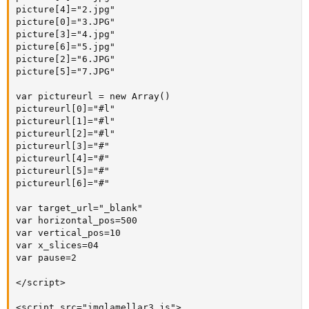
picture[4]="2.jpg"

picture[0]="3.JPG"

picture[3]="4.jpg"

picture[6]="5.jpg" 

picture[2]="6.JPG"

picture[5]="7.JPG"

var pictureurl = new Array()

pictureurl[0]="#l"

pictureurl[1]="#l"

pictureurl[2]="#l"

pictureurl[3]="#"

pictureurl[4]="#"

pictureurl[5]="#"

pictureurl[6]="#"

var target_url="_blank"

var horizontal_pos=500

var vertical_pos=10

var x_slices=04

var pause=2

</script>

<script src="imglamellar3.js">
