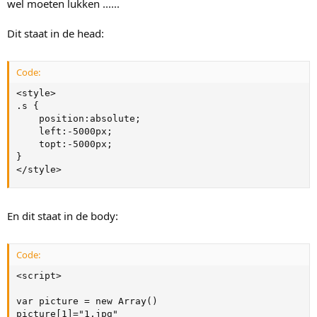
wel moeten lukken ......
Dit staat in de head:
Code:
<style>

.s {

	position:absolute;

    left:-5000px;

	topt:-5000px;

}

</style>
En dit staat in de body:
Code:
<script>

var picture = new Array()

picture[1]="1.jpg"
