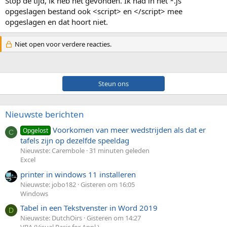
Stop de tijd, ik heb het gevonden. Ik had in het *.js
opgeslagen bestand ook <script> en </script> mee
opgeslagen en dat hoort niet.
Niet open voor verdere reacties.
Steun ons
Nieuwste berichten
Voorkomen van meer wedstrijden als dat er
Opgelost
C
tafels zijn op dezelfde speeldag
Nieuwste: Carembole
31 minuten geleden
Excel
printer in windows 11 installeren
Nieuwste: jobo182
Gisteren om 16:05
Windows
Tabel in een Tekstvenster in Word 2019
D
Nieuwste: DutchOirs
Gisteren om 14:27
VBA (Visual Basic for Appl.)