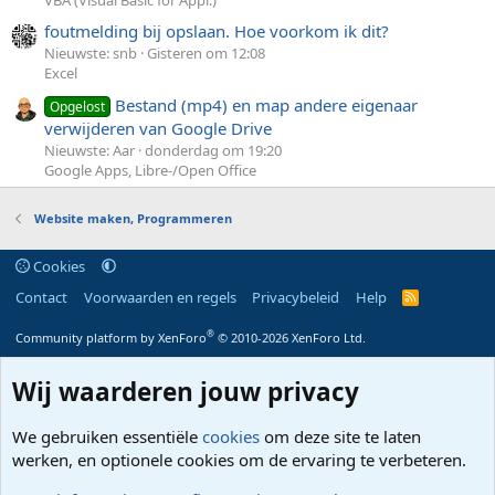
foutmelding bij opslaan. Hoe voorkom ik dit?
Nieuwste: snb
Gisteren om 12:08
Excel
Bestand (mp4) en map andere eigenaar
Opgelost
verwijderen van Google Drive
Nieuwste: Aar
donderdag om 19:20
Google Apps, Libre-/Open Office
Website maken, Programmeren
Cookies
Contact
Voorwaarden en regels
Privacybeleid
Help
R
S
S
®
Community platform by XenForo
© 2010-2026 XenForo Ltd.
Wij waarderen jouw privacy
We gebruiken essentiële
cookies
om deze site te laten
werken, en optionele cookies om de ervaring te verbeteren.