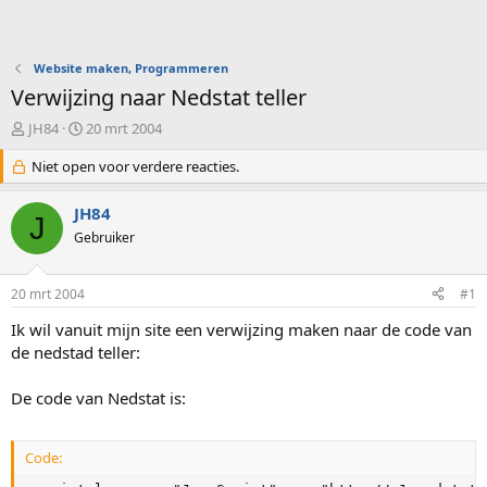
Website maken, Programmeren
Verwijzing naar Nedstat teller
O
S
JH84
20 mrt 2004
n
t
d
Niet open voor verdere reacties.
a
e
r
r
t
JH84
J
w
d
Gebruiker
e
a
r
t
p
u
20 mrt 2004
#1
s
m
t
Ik wil vanuit mijn site een verwijzing maken naar de code van
a
de nedstad teller:
r
t
De code van Nedstat is:
e
r
Code: