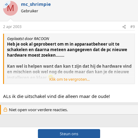
mc_shrimpie
TS
M
Gebruiker
2 apr 2003
#9
Geplaatst door RACOON
Heb je ook al geprobeert om m in apparaatbeheer uit te
schakelen en daarna meteen aangegeven dat de pc nieuwe
hardware moest zoeken.......
Kan wel is helpen want dan kan t zijn dat hij de hardware vind
en mischien ook wel nog de oude maar dan kan je de nieuwe
installeren en klaar
Klik om te vergroten...
Nou ik hoop dat je er wat aan hebt succes :thumb:
ALs ik die uitschakel vind die alleen maar de oude!
GReetzz Emiel
Niet open voor verdere reacties.
Steun ons