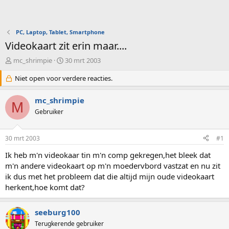
PC, Laptop, Tablet, Smartphone
Videokaart zit erin maar....
O
S
mc_shrimpie
30 mrt 2003
n
t
d
Niet open voor verdere reacties.
a
e
r
r
t
mc_shrimpie
M
w
d
Gebruiker
e
a
r
t
p
u
30 mrt 2003
#1
s
m
t
Ik heb m'n videokaar tin m'n comp gekregen,het bleek dat
a
m'n andere videokaart op m'n moedervbord vastzat en nu zit
r
ik dus met het probleem dat die altijd mijn oude videokaart
t
herkent,hoe komt dat?
e
r
seeburg100
Terugkerende gebruiker