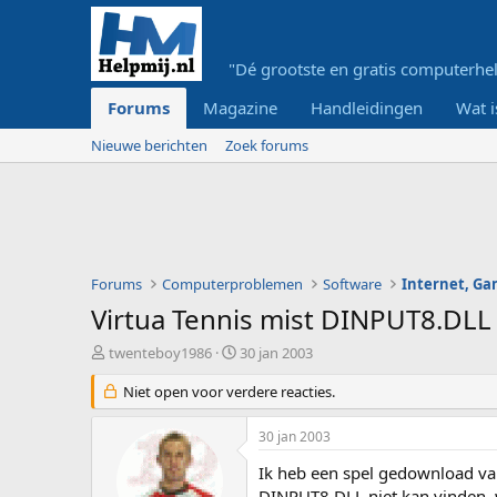
"Dé grootste en gratis computerhel
Forums
Magazine
Handleidingen
Wat i
Nieuwe berichten
Zoek forums
Forums
Computerproblemen
Software
Internet, G
Virtua Tennis mist DINPUT8.DLL
O
S
twenteboy1986
30 jan 2003
n
t
d
Niet open voor verdere reacties.
a
e
r
r
t
30 jan 2003
w
d
e
a
Ik heb een spel gedownload van 
r
t
DINPUT8.DLL niet kan vinden, w