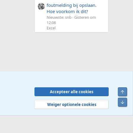
foutmelding bij opslaan.
Hoe voorkom ik dit?
Nieuwste: snb
Gisteren om
12:08
Excel
Bove
Accepteer alle cookies
Contact
Voorwaarden en regels
Privacybeleid
Help
R
Onde
S
Weiger optionele cookies
S