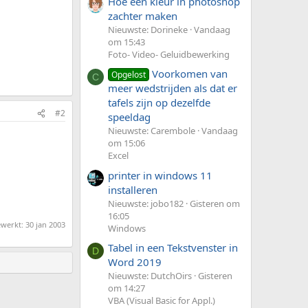
Hoe een kleur in photoshop
zachter maken
Nieuwste: Dorineke
Vandaag
om 15:43
Foto- Video- Geluidbewerking
Voorkomen van
Opgelost
C
meer wedstrijden als dat er
tafels zijn op dezelfde
#2
speeldag
Nieuwste: Carembole
Vandaag
om 15:06
Excel
printer in windows 11
installeren
Nieuwste: jobo182
Gisteren om
16:05
ewerkt:
30 jan 2003
Windows
Tabel in een Tekstvenster in
D
Word 2019
Nieuwste: DutchOirs
Gisteren
om 14:27
VBA (Visual Basic for Appl.)