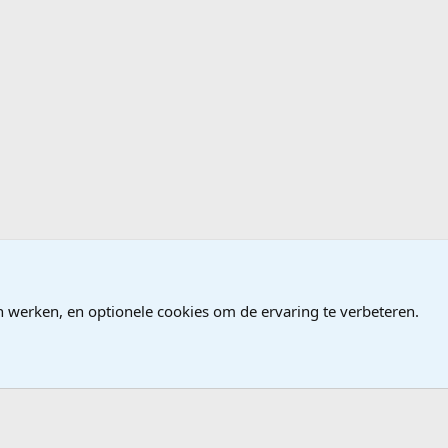
ames
n werken, en optionele cookies om de ervaring te verbeteren.
®
Community platform by XenForo
© 2010-2026 XenForo Ltd.