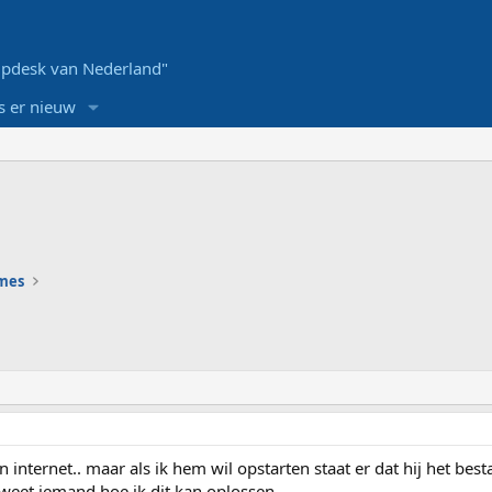
pdesk van Nederland"
s er nieuw
ames
internet.. maar als ik hem wil opstarten staat er dat hij het bes
eet iemand hoe ik dit kan oplossen..