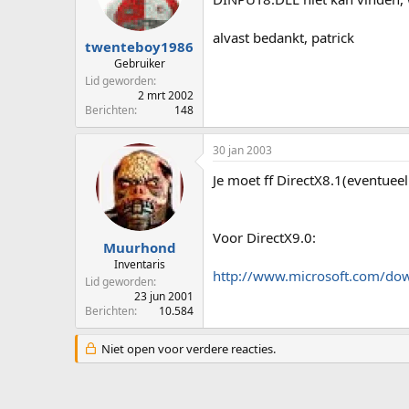
p
u
s
m
alvast bedankt, patrick
t
twenteboy1986
a
Gebruiker
r
Lid geworden
t
2 mrt 2002
e
Berichten
148
r
30 jan 2003
Je moet ff DirectX8.1(eventueel
Voor DirectX9.0:
Muurhond
Inventaris
http://www.microsoft.com/do
Lid geworden
23 jun 2001
Berichten
10.584
Niet open voor verdere reacties.