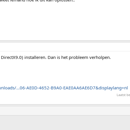
 DirectX9.0) installeren. Dan is het probleem verholpen.
wnloads/...06-AE0D-4652-B9A0-EAE0AA6AE6D7&displaylang=nl
Laatst b