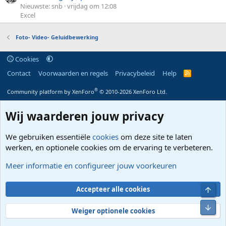
Nieuwste: snb
vrijdag om 12:08
Excel
Foto- Video- Geluidbewerking
Cookies
Contact
Voorwaarden en regels
Privacybeleid
Help
R
S
S
®
Community platform by XenForo
© 2010-2026 XenForo Ltd.
Wij waarderen jouw privacy
We gebruiken essentiële
cookies
om deze site te laten
werken, en optionele cookies om de ervaring te verbeteren.
Meer informatie en configureer jouw voorkeuren
Bove
Accepteer alle cookies
Onde
Weiger optionele cookies