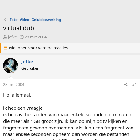
Foto- Video- Geluidbewerking
virtual dub
O
S
jefke
28 mrt 2004
n
t
d
Niet open voor verdere reacties.
a
e
r
r
t
jefke
w
d
Gebruiker
e
a
r
t
p
u
28 mrt 2004
#1
s
m
t
Hoi allemaal,
a
r
ik heb een vraagje:
t
ik heb avi bestanden van maar enkele seconden of minuten
e
die meer als 1GB groot zijn. Ik kan op mijn pc tv kijken en
r
fragmenten gewoon overnemen. Als ik nu een fragment van
maar enkele seconden opneem dan worden die bestanden