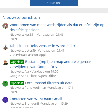
Steun ons
Nieuwste berichten
Voorkomen van meer wedstrijden als dat er tafels zijn op
dezelfde speeldag
Nieuwste: xps351
Vandaag om 21:46
Excel
Tabel in een Tekstvenster in Word 2019
Nieuwste: peter59
Vandaag om 21:41
VBA (Visual Basic for Appl.)
Bestand (mp4) en map andere eigenaar
Opgelost
verwijderen van Google Drive
Nieuwste: Aar
Vandaag om 19:20
Google Apps, Libre-/Open Office
Excel maand filteren uit data
Opgelost
F
Nieuwste: frans kooijman
Vandaag om 17:41
Excel
Contacten van WLM naar Gmail
B
Nieuwste: BrandonB
Vandaag om 15:29
Internet, Games