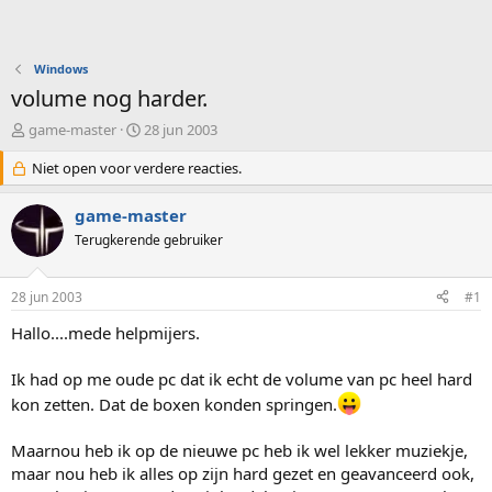
Windows
volume nog harder.
O
S
game-master
28 jun 2003
n
t
d
Niet open voor verdere reacties.
a
e
r
r
t
game-master
w
d
Terugkerende gebruiker
e
a
r
t
p
u
28 jun 2003
#1
s
m
t
Hallo....mede helpmijers.
a
r
Ik had op me oude pc dat ik echt de volume van pc heel hard
t
kon zetten. Dat de boxen konden springen.
e
r
Maarnou heb ik op de nieuwe pc heb ik wel lekker muziekje,
maar nou heb ik alles op zijn hard gezet en geavanceerd ook,