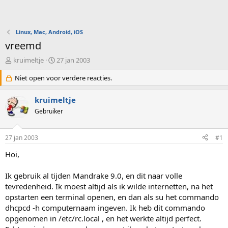
Linux, Mac, Android, iOS
vreemd
O
S
kruimeltje
27 jan 2003
n
t
d
Niet open voor verdere reacties.
a
e
r
r
t
kruimeltje
w
d
Gebruiker
e
a
r
t
p
u
27 jan 2003
#1
s
m
t
Hoi,
a
r
Ik gebruik al tijden Mandrake 9.0, en dit naar volle
t
tevredenheid. Ik moest altijd als ik wilde internetten, na het
e
opstarten een terminal openen, en dan als su het commando
r
dhcpcd -h computernaam ingeven. Ik heb dit commando
opgenomen in /etc/rc.local , en het werkte altijd perfect.