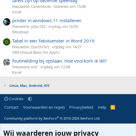
tafels zijn op dezelfde speeldag
Nieuwste: Carembole
Gisteren om 15:06
Excel
printer in windows 11 installeren
Nieuwste: jobo182
vrijdag om 16:05
Windows
Tabel in een Tekstvenster in Word 2019
D
Nieuwste: DutchOirs
vrijdag om 14:27
VBA (Visual Basic for Appl.)
foutmelding bij opslaan. Hoe voorkom ik dit?
Nieuwste: snb
vrijdag om 12:08
Excel
Linux, Mac, Android, iOS
Cookies
Contact
Voorwaarden en regels
Privacybeleid
Help
R
S
S
®
Community platform by XenForo
© 2010-2026 XenForo Ltd.
Wij waarderen jouw privacy