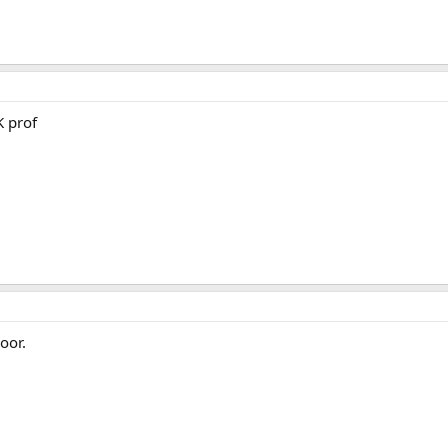
 prof
oor.