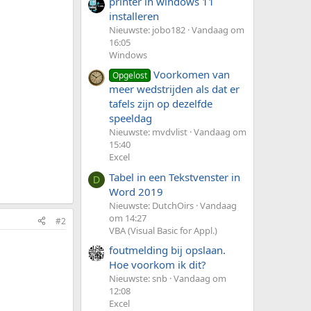
printer in windows 11
installeren
Nieuwste: jobo182
Vandaag om
16:05
Windows
Voorkomen van
Opgelost
meer wedstrijden als dat er
tafels zijn op dezelfde
speeldag
Nieuwste: mvdvlist
Vandaag om
15:40
Excel
Tabel in een Tekstvenster in
D
Word 2019
Nieuwste: DutchOirs
Vandaag
om 14:27
#2
VBA (Visual Basic for Appl.)
foutmelding bij opslaan.
Hoe voorkom ik dit?
Nieuwste: snb
Vandaag om
12:08
Excel