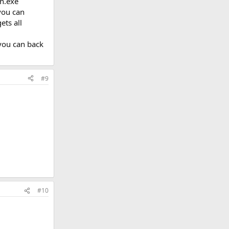
on.exe
 you can
ets all
you can back
#9
#10