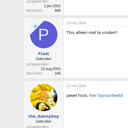
Lid geworden
2 jan 2002
Berichten
968
23 mrt 2004
TS
P
This alleen niet te vinden?
P.last
Gebruiker
Lid geworden
23 aug 2003
Berichten
349
23 mrt 2004
Jawel hoor,
hier bijvoorbeeld
the_dannyboy
Gebruiker
Lid geworden