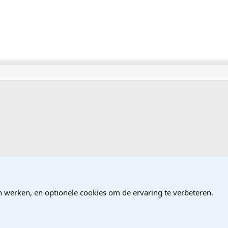
ndows
n werken, en optionele cookies om de ervaring te verbeteren.
®
Community platform by XenForo
© 2010-2026 XenForo Ltd.