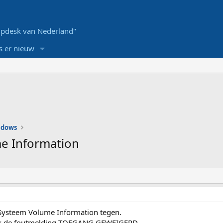
pdesk van Nederland"
s er nieuw
ndows
e Information
Systeem Volume Information tegen.
g ik de foutmelding TOEGANG GEWEIGERD.