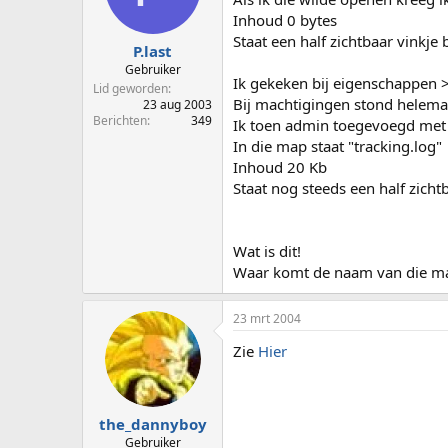
p
u
Inhoud 0 bytes
s
m
Staat een half zichtbaar vink
t
P.last
a
Gebruiker
Ik gekeken bij eigenschappen >
r
Lid geworden
t
Bij machtigingen stond helemaa
23 aug 2003
e
Berichten
349
Ik toen admin toegevoegd met
r
In die map staat "tracking.log"
Inhoud 20 Kb
Staat nog steeds een half zic
Wat is dit!
Waar komt de naam van die m
23 mrt 2004
Zie
Hier
the_dannyboy
Gebruiker