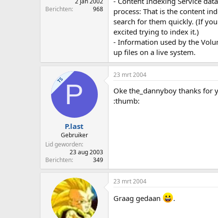
- Content Indexing Service data
2 jan 2002
Berichten
968
process: That is the content ind
search for them quickly. (If you
excited trying to index it.)
- Information used by the Vol
up files on a live system.
23 mrt 2004
TS
P
Oke the_dannyboy thanks for y
:thumb:
P.last
Gebruiker
Lid geworden
23 aug 2003
Berichten
349
23 mrt 2004
Graag gedaan
.