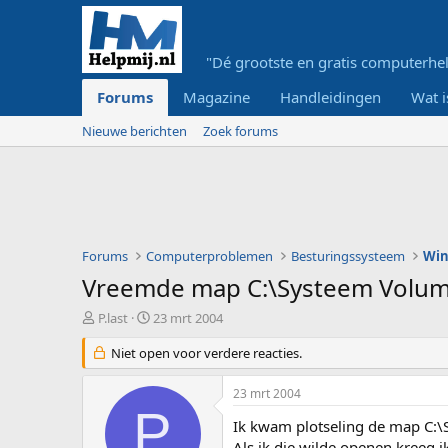
"Dé grootste en gratis computerhel
Forums
Magazine
Handleidingen
Wat i
Nieuwe berichten
Zoek forums
Forums
Computerproblemen
Besturingssysteem
Wi
Vreemde map C:\Systeem Volum
O
S
P.last
23 mrt 2004
n
t
d
Niet open voor verdere reacties.
a
e
r
r
t
23 mrt 2004
w
d
P
e
a
Ik kwam plotseling de map C:\
r
t
Als ik die wilde openen kree