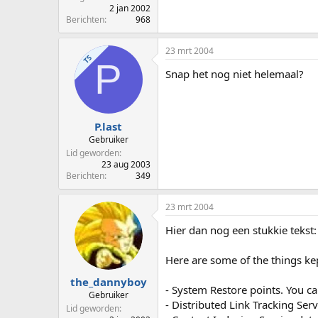
2 jan 2002
Berichten
968
23 mrt 2004
TS
P
Snap het nog niet helemaal?
P.last
Gebruiker
Lid geworden
23 aug 2003
Berichten
349
23 mrt 2004
Hier dan nog een stukkie tekst:
Here are some of the things kept
the_dannyboy
- System Restore points. You c
Gebruiker
- Distributed Link Tracking Ser
Lid geworden