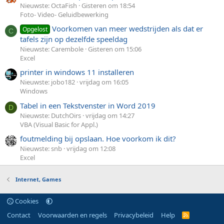
Nieuwste: OctaFish
Gisteren om 18:54
Foto- Video- Geluidbewerking
Voorkomen van meer wedstrijden als dat er
Opgelost
C
tafels zijn op dezelfde speeldag
Nieuwste: Carembole
Gisteren om 15:06
Excel
printer in windows 11 installeren
Nieuwste: jobo182
vrijdag om 16:05
Windows
Tabel in een Tekstvenster in Word 2019
D
Nieuwste: DutchOirs
vrijdag om 14:27
VBA (Visual Basic for Appl.)
foutmelding bij opslaan. Hoe voorkom ik dit?
Nieuwste: snb
vrijdag om 12:08
Excel
Internet, Games
Cookies
Contact
Voorwaarden en regels
Privacybeleid
Help
R
S