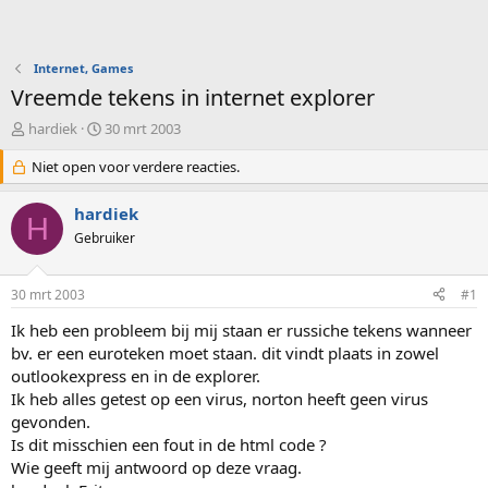
Internet, Games
Vreemde tekens in internet explorer
O
S
hardiek
30 mrt 2003
n
t
d
Niet open voor verdere reacties.
a
e
r
r
t
hardiek
H
w
d
Gebruiker
e
a
r
t
p
u
30 mrt 2003
#1
s
m
t
Ik heb een probleem bij mij staan er russiche tekens wanneer
a
bv. er een euroteken moet staan. dit vindt plaats in zowel
r
outlookexpress en in de explorer.
t
Ik heb alles getest op een virus, norton heeft geen virus
e
gevonden.
r
Is dit misschien een fout in de html code ?
Wie geeft mij antwoord op deze vraag.