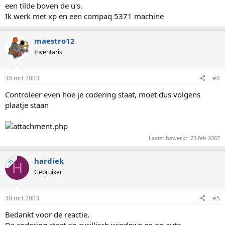
een tilde boven de u's.
Ik werk met xp en een compaq 5371 machine
maestro12
Inventaris
30 mrt 2003
#4
Controleer even hoe je codering staat, moet dus volgens
plaatje staan
Laatst bewerkt:
23 feb 2007
hardiek
TS
H
Gebruiker
30 mrt 2003
#5
Bedankt voor de reactie.
De codering staat op cyrillisch windows en op auto