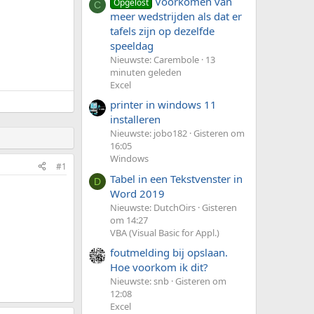
Voorkomen van
Opgelost
C
meer wedstrijden als dat er
tafels zijn op dezelfde
speeldag
Nieuwste: Carembole
13
minuten geleden
Excel
printer in windows 11
installeren
Nieuwste: jobo182
Gisteren om
16:05
Windows
#1
Tabel in een Tekstvenster in
D
Word 2019
Nieuwste: DutchOirs
Gisteren
om 14:27
VBA (Visual Basic for Appl.)
foutmelding bij opslaan.
Hoe voorkom ik dit?
Nieuwste: snb
Gisteren om
12:08
Excel