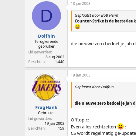
18 jan 2003
D
Geplaatst door BoB HenK
Counter-Strike is de beste/le
Dolfhin
Terugkerende
die nieuwe zero bedoel je jah di
gebruiker
Lid geworden
8 aug 2002
Berichten
1.440
19 jan 2003
Geplaatst door Dolfhin
die nieuwe zero bedoel je jah di
FragHank
Gebruiker
Lid geworden
Offtopic:
19 jan 2003
Even alles rechtzetten
:
Berichten
159
CS wordt regelmatig ge-update.