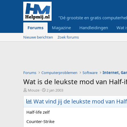
"Dé grootste en gratis computerhel
Forums
Magazine
Handleidingen
Wat i
Nieuwe berichten
Zoek forums
Forums
Computerproblemen
Software
Internet, G
Wat is de leukste mod van Half-i
O
S
Mouze
2 jan 2003
n
t
d
Wat vind jij de leukste mod van Half-
a
e
r
r
t
Half-life zelf
w
d
e
a
Counter-Strike
r
t