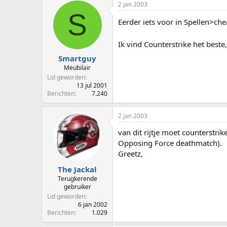
2 jan 2003
S
Eerder iets voor in Spellen>chea
Ik vind Counterstrike het best
Smartguy
Meubilair
Lid geworden
13 jul 2001
Berichten
7.240
2 jan 2003
van dit rijtje moet counterstr
Opposing Force deathmatch).
Greetz,
The Jackal
Terugkerende
gebruiker
Lid geworden
6 jan 2002
Berichten
1.029