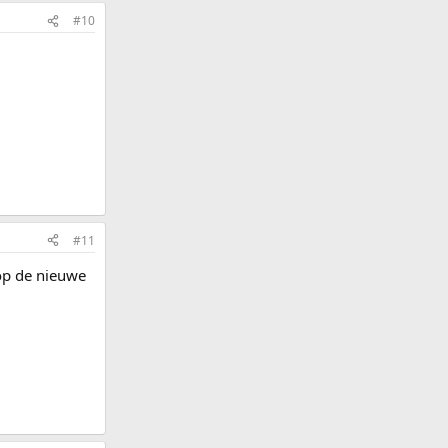
#10
#11
 op de nieuwe