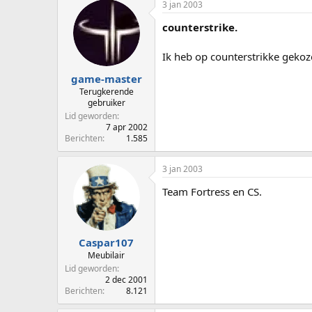
3 jan 2003
counterstrike.
Ik heb op counterstrikke gekoz
game-master
Terugkerende
gebruiker
Lid geworden
7 apr 2002
Berichten
1.585
3 jan 2003
Team Fortress en CS.
Caspar107
Meubilair
Lid geworden
2 dec 2001
Berichten
8.121