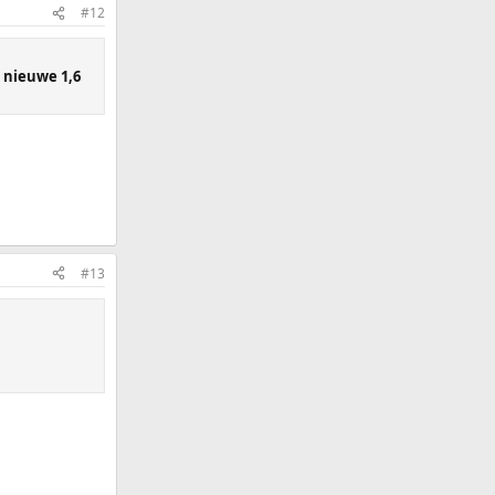
#12
e nieuwe 1,6
#13