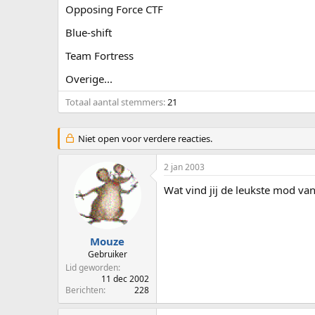
Opposing Force CTF
p
u
s
m
Blue-shift
t
a
Team Fortress
r
t
Overige...
e
r
Totaal aantal stemmers
21
Niet open voor verdere reacties.
2 jan 2003
Wat vind jij de leukste mod van 
Mouze
Gebruiker
Lid geworden
11 dec 2002
Berichten
228