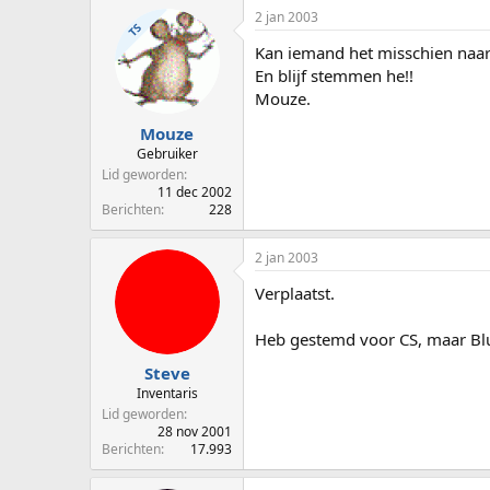
2 jan 2003
TS
Kan iemand het misschien naar 
En blijf stemmen he!!
Mouze.
Mouze
Gebruiker
Lid geworden
11 dec 2002
Berichten
228
2 jan 2003
Verplaatst.
Heb gestemd voor CS, maar Blue
Steve
Inventaris
Lid geworden
28 nov 2001
Berichten
17.993