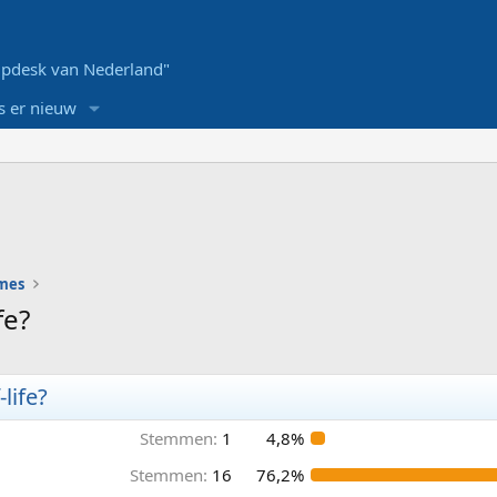
pdesk van Nederland"
s er nieuw
ames
fe?
life?
Stemmen:
1
4,8%
Stemmen:
16
76,2%