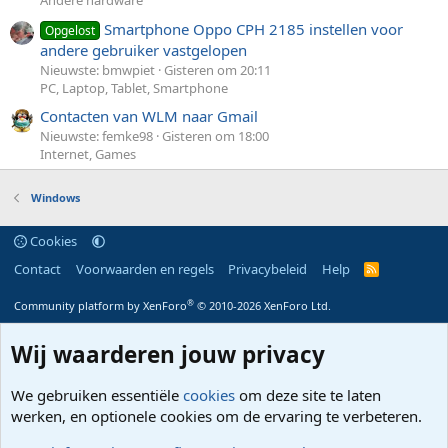
Andere hardware
Smartphone Oppo CPH 2185 instellen voor
Opgelost
andere gebruiker vastgelopen
Nieuwste: bmwpiet
Gisteren om 20:11
PC, Laptop, Tablet, Smartphone
Contacten van WLM naar Gmail
Nieuwste: femke98
Gisteren om 18:00
Internet, Games
Windows
Cookies
Contact
Voorwaarden en regels
Privacybeleid
Help
R
S
S
®
Community platform by XenForo
© 2010-2026 XenForo Ltd.
Wij waarderen jouw privacy
We gebruiken essentiële
cookies
om deze site te laten
werken, en optionele cookies om de ervaring te verbeteren.