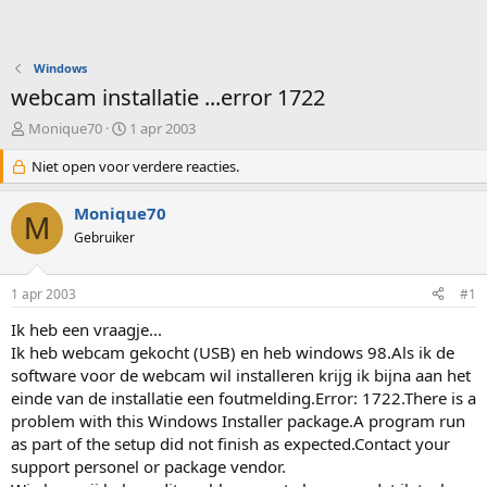
Windows
webcam installatie ...error 1722
O
S
Monique70
1 apr 2003
n
t
d
Niet open voor verdere reacties.
a
e
r
r
t
Monique70
M
w
d
Gebruiker
e
a
r
t
p
u
1 apr 2003
#1
s
m
t
Ik heb een vraagje...
a
Ik heb webcam gekocht (USB) en heb windows 98.Als ik de
r
software voor de webcam wil installeren krijg ik bijna aan het
t
einde van de installatie een foutmelding.Error: 1722.There is a
e
problem with this Windows Installer package.A program run
r
as part of the setup did not finish as expected.Contact your
support personel or package vendor.