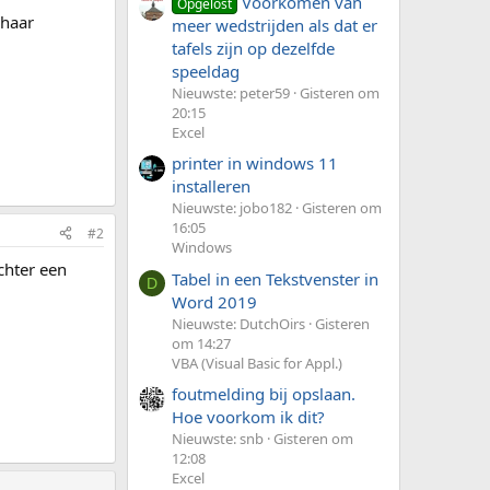
Voorkomen van
Opgelost
 haar
meer wedstrijden als dat er
tafels zijn op dezelfde
speeldag
Nieuwste: peter59
Gisteren om
20:15
Excel
printer in windows 11
installeren
Nieuwste: jobo182
Gisteren om
16:05
#2
Windows
achter een
Tabel in een Tekstvenster in
D
Word 2019
Nieuwste: DutchOirs
Gisteren
om 14:27
VBA (Visual Basic for Appl.)
foutmelding bij opslaan.
Hoe voorkom ik dit?
Nieuwste: snb
Gisteren om
12:08
Excel