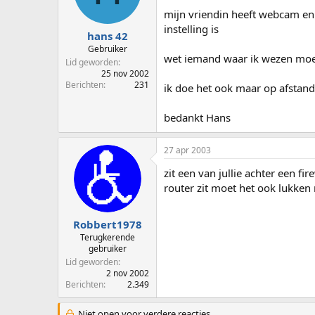
p
u
mijn vriendin heeft webcam en 
s
m
instelling is
t
hans 42
a
Gebruiker
wet iemand waar ik wezen moe
r
Lid geworden
t
25 nov 2002
e
Berichten
231
ik doe het ook maar op afstand
r
bedankt Hans
27 apr 2003
zit een van jullie achter een fire
router zit moet het ook lukke
Robbert1978
Terugkerende
gebruiker
Lid geworden
2 nov 2002
Berichten
2.349
Niet open voor verdere reacties.