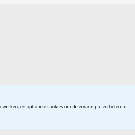
n werken, en optionele cookies om de ervaring te verbeteren.
®
Community platform by XenForo
© 2010-2026 XenForo Ltd.