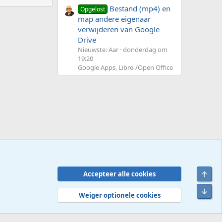
Bestand (mp4) en
Opgelost
map andere eigenaar
verwijderen van Google
Drive
Nieuwste: Aar
donderdag om
19:20
Google Apps, Libre-/Open Office
Bove
Accepteer alle cookies
Contact
Voorwaarden en regels
Privacybeleid
Help
R
Onde
S
Weiger optionele cookies
S