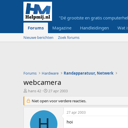
"Dé grootste en gratis computerhel
Forums
Magazine
Handleidingen
Wat i
Nieuwe berichten
Zoek forums
Forums
Hardware
Randapparatuur, Netwerk
webcamera
O
S
hans 42
27 apr 2003
n
t
d
Niet open voor verdere reacties.
a
e
r
r
t
27 apr 2003
w
d
H
e
a
hoi
r
t