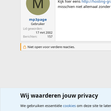
M
Kijk hier eens
http://hosting-gr
misschien niet allemaal zonder
mp3page
Gebruiker
Lid geworden
17 mrt 2002
Berichten
157
Niet open voor verdere reacties.
Wij waarderen jouw privacy
Forums
Computerproblemen
Software
Website mak
We gebruiken essentiële
cookies
om deze site te late