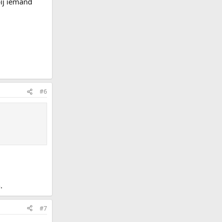
bij iemand
#6
.
#7