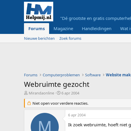
"Dé grootste en gratis computerhel
Forums
Magazine
Handleidingen
Wat i
Nieuwe berichten
Zoek forums
Forums
Computerproblemen
Software
Website mak
Webruimte gezocht
O
S
Mirandaonline
6 apr 2004
n
t
d
Niet open voor verdere reacties.
a
e
r
r
t
6 apr 2004
w
d
M
e
a
Ik zoek webruimte, hoeft niet gr
r
t