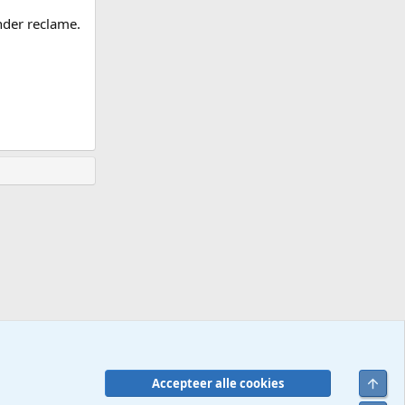
nder reclame.
Bove
Accepteer alle cookies