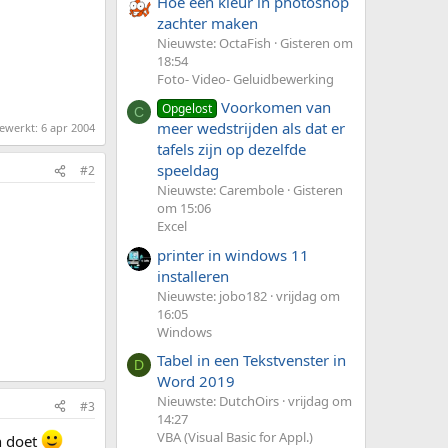
Hoe een kleur in photoshop
zachter maken
Nieuwste: OctaFish
Gisteren om
18:54
Foto- Video- Geluidbewerking
Voorkomen van
Opgelost
C
meer wedstrijden als dat er
bewerkt:
6 apr 2004
tafels zijn op dezelfde
speeldag
#2
Nieuwste: Carembole
Gisteren
om 15:06
Excel
printer in windows 11
installeren
Nieuwste: jobo182
vrijdag om
16:05
Windows
Tabel in een Tekstvenster in
D
Word 2019
Nieuwste: DutchOirs
vrijdag om
#3
14:27
VBA (Visual Basic for Appl.)
n doet