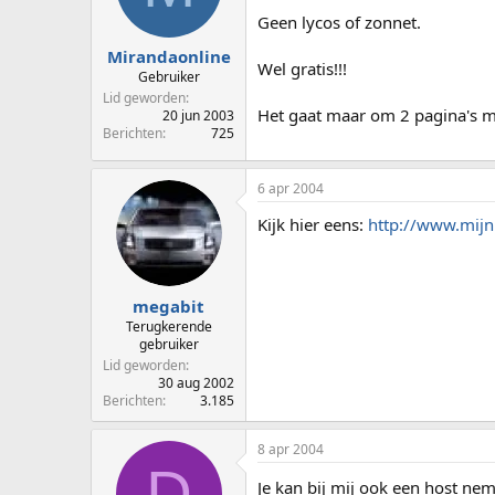
p
u
Geen lycos of zonnet.
s
m
t
Mirandaonline
Wel gratis!!!
a
Gebruiker
r
Lid geworden
t
Het gaat maar om 2 pagina's 
20 jun 2003
e
Berichten
725
r
6 apr 2004
Kijk hier eens:
http://www.mij
megabit
Terugkerende
gebruiker
Lid geworden
30 aug 2002
Berichten
3.185
8 apr 2004
D
Je kan bij mij ook een host nem