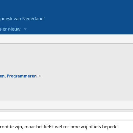
pdesk van Nederland"
s er nieuw
en, Programmeren
oot te zijn, maar het liefst wel reclame vrij of iets beperkt.