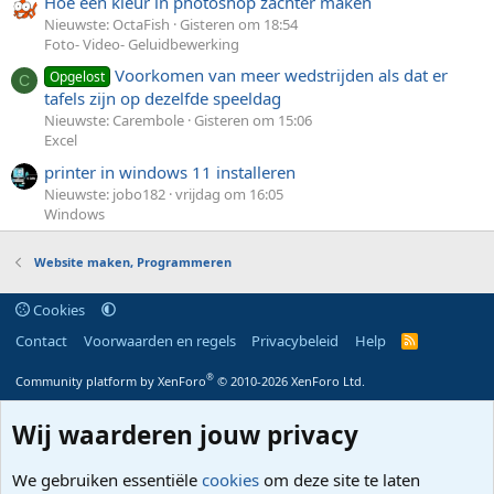
Hoe een kleur in photoshop zachter maken
Nieuwste: OctaFish
Gisteren om 18:54
Foto- Video- Geluidbewerking
Voorkomen van meer wedstrijden als dat er
Opgelost
C
tafels zijn op dezelfde speeldag
Nieuwste: Carembole
Gisteren om 15:06
Excel
printer in windows 11 installeren
Nieuwste: jobo182
vrijdag om 16:05
Windows
Website maken, Programmeren
Cookies
Contact
Voorwaarden en regels
Privacybeleid
Help
R
S
S
®
Community platform by XenForo
© 2010-2026 XenForo Ltd.
Wij waarderen jouw privacy
We gebruiken essentiële
cookies
om deze site te laten