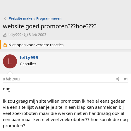
Website maken, Programmeren
website goed promoten???hoe????
O
S
lefty999
8 feb 2003
n
t
d
Niet open voor verdere reacties.
a
e
r
r
t
lefty999
L
w
d
Gebruiker
e
a
r
t
p
u
8 feb 2003
#1
s
m
t
dag
a
r
ik zou graag mijn site willen promoten ik heb al eens gedaan
t
via een site lijst waar je je site in een klap kan aanmelden bij
e
veel zoekroboten maar die werken niet en handmatig ook al
r
een paar maar ken niet veel zoekroboten?? hoe kan ik die nog
promoten?