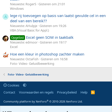
Nieuwste: RogerS
Gisteren om 21:01
Windows
lege rij toevoegen op basis van laatst gevulde cel in een
A
deel van een bereik??
Nieuwste: AHulpje
Gisteren om 19:26
VBA (Visual Basic for Appl.)
Excel geen SOM in taakbalk
Opgelost
Nieuwste: edmoor
Gisteren om 19:17
Excel
Hoe een kleur in photoshop zachter maken
Nieuwste: OctaFish
Gisteren om 16:58
Foto- Video- Geluidbewerking
Foto- Video- Geluidbewerking
Cookies
Contact
Voorwaarden en regels
Privacybeleid
Help
R
S
S
®
Community platform by XenForo
© 2010-2026 XenForo Ltd.