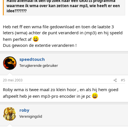
Hallo allemaal ik ben op zoek naar een GRATIS programma
waarmee ik wma over kan zetten naar mp3, wie heeft er een
idee???????
Heb net ff een wma file gedownload en toen de laatste 3
leters (wma) achter de punt veranderd in (mp3) en hij speeld
hem perfect af
Dus gewoon de extentie veranderen !
speedtouch
Terugkerende gebruiker
20 mei 2003
#5
Roby wma is twee maal zo klein hoor , en als hij hem goed
afspeelt heb je een mp3-pro encoder in je pc
roby
Verenigingslid