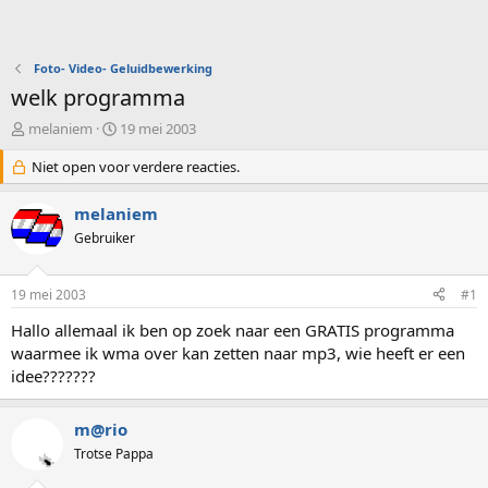
Foto- Video- Geluidbewerking
welk programma
O
S
melaniem
19 mei 2003
n
t
d
Niet open voor verdere reacties.
a
e
r
r
t
melaniem
w
d
Gebruiker
e
a
r
t
p
u
19 mei 2003
#1
s
m
t
Hallo allemaal ik ben op zoek naar een GRATIS programma
a
waarmee ik wma over kan zetten naar mp3, wie heeft er een
r
idee???????
t
e
r
m@rio
Trotse Pappa