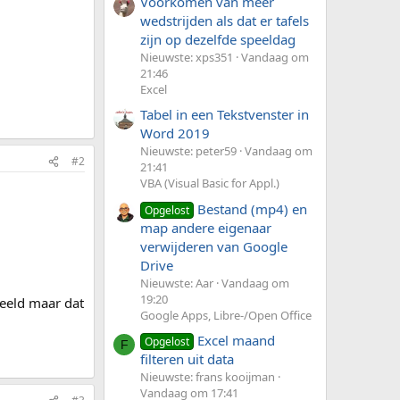
Voorkomen van meer
wedstrijden als dat er tafels
zijn op dezelfde speeldag
Nieuwste: xps351
Vandaag om
21:46
Excel
Tabel in een Tekstvenster in
Word 2019
Nieuwste: peter59
Vandaag om
#2
21:41
VBA (Visual Basic for Appl.)
Bestand (mp4) en
Opgelost
map andere eigenaar
verwijderen van Google
Drive
Nieuwste: Aar
Vandaag om
19:20
eeld maar dat
Google Apps, Libre-/Open Office
Excel maand
Opgelost
F
filteren uit data
Nieuwste: frans kooijman
Vandaag om 17:41