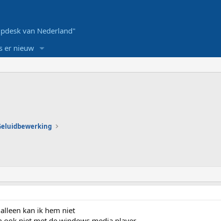
pdesk van Nederland"
s er nieuw
 Geluidbewerking
alleen kan ik hem niet
en ook niet met de windows media player