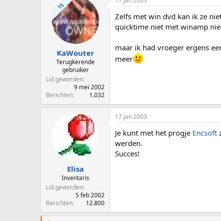
17 jan 2003
TS
Zelfs met win dvd kan ik ze ni
quicktime niet met winamp niet
maar ik had vroeger ergens een
KaWouter
meer
Terugkerende
gebruiker
Lid geworden
9 mei 2002
Berichten
1.032
17 jan 2003
Je kunt met het progje
Encsoft
z
werden.
Succes!
Elisa
Inventaris
Lid geworden
5 feb 2002
Berichten
12.800