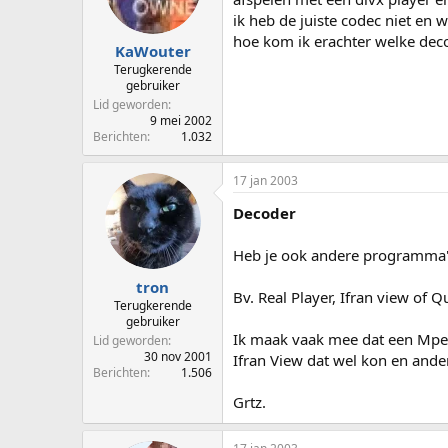
p
u
ik heb de juiste codec niet en
s
m
hoe kom ik erachter welke dec
t
KaWouter
a
Terugkerende
r
gebruiker
t
Lid geworden
e
9 mei 2002
Berichten
1.032
r
17 jan 2003
Decoder
Heb je ook andere programma'
tron
Bv. Real Player, Ifran view of 
Terugkerende
gebruiker
Ik maak vaak mee dat een Mpe
Lid geworden
30 nov 2001
Ifran View dat wel kon en and
Berichten
1.506
Grtz.