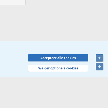
Bove
Accepteer alle cookies
Contact
Voorwaarden en regels
Privacybeleid
Help
R
Onde
S
Weiger optionele cookies
S