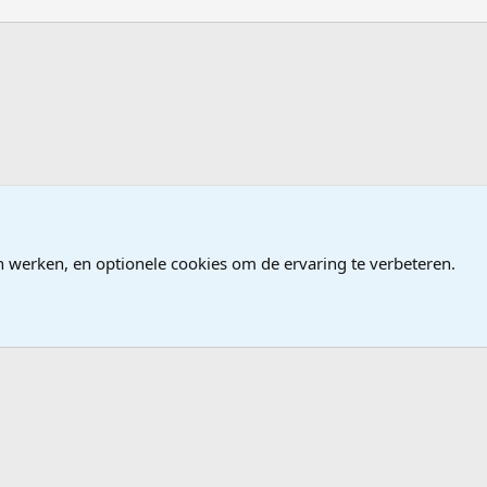
 Geluidbewerking
n werken, en optionele cookies om de ervaring te verbeteren.
®
Community platform by XenForo
© 2010-2026 XenForo Ltd.