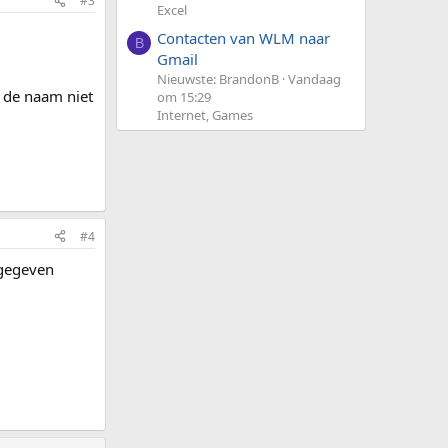
#3
Excel
Contacten van WLM naar
B
Gmail
Nieuwste: BrandonB
Vandaag
t de naam niet
om 15:29
Internet, Games
#4
 gegeven