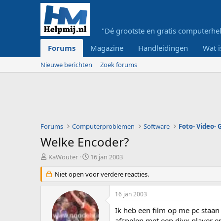
"Dé grootste en gratis computerhel
Forums
Magazine
Handleidingen
Wat i
Nieuwe berichten
Zoek forums
Forums
Computerproblemen
Software
Foto- Video-
Welke Encoder?
O
S
KaWouter
16 jan 2003
n
t
d
Niet open voor verdere reacties.
a
e
r
r
t
16 jan 2003
w
d
e
a
Ik heb een film op me pc staan 
r
t
afspelen met een divx player 