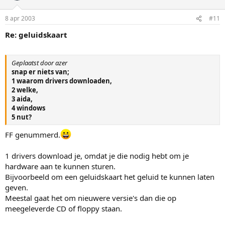
8 apr 2003
#11
Re: geluidskaart
Geplaatst door azer
snap er niets van;
1 waarom drivers downloaden,
2 welke,
3 aida,
4 windows
5 nut?
FF genummerd.
1 drivers download je, omdat je die nodig hebt om je
hardware aan te kunnen sturen.
Bijvoorbeeld om een geluidskaart het geluid te kunnen laten
geven.
Meestal gaat het om nieuwere versie's dan die op
meegeleverde CD of floppy staan.