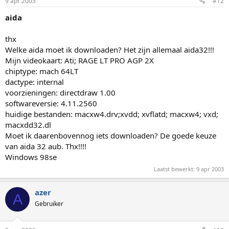
9 apr 2003
#12
aida
thx
Welke aida moet ik downloaden? Het zijn allemaal aida32!!!
Mijn videokaart: Ati; RAGE LT PRO AGP 2X
chiptype: mach 64LT
dactype: internal
voorzieningen: directdraw 1.00
softwareversie: 4.11.2560
huidige bestanden: macxw4.drv;xvdd; xvflatd; macxw4; vxd;
macxdd32.dl
Moet ik daarenbovennog iets downloaden? De goede keuze
van aida 32 aub. Thx!!!!
Windows 98se
Laatst bewerkt:
9 apr 2003
azer
A
Gebruiker