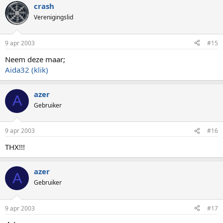
crash
Verenigingslid
9 apr 2003
#15
Neem deze maar;
Aida32 (klik)
azer
A
Gebruiker
9 apr 2003
#16
THX!!!
azer
A
Gebruiker
9 apr 2003
#17