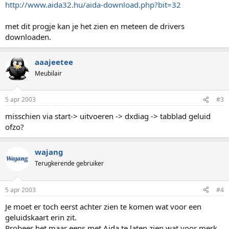
http://www.aida32.hu/aida-download.php?bit=32
met dit progje kan je het zien en meteen de drivers
downloaden.
aaajeetee
Meubilair
5 apr 2003
#3
misschien via start-> uitvoeren -> dxdiag -> tabblad geluid
ofzo?
wajang
Terugkerende gebruiker
5 apr 2003
#4
Je moet er toch eerst achter zien te komen wat voor een
geluidskaart erin zit.
Probeer het maar eens met Aida te laten zien wat voor merk