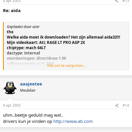
9 apr 2003
#13
Re: aida
Geplaatst door azer
thx
Welke aida moet ik downloaden? Het zijn allemaal aida32!!!
Mijn videokaart: Ati; RAGE LT PRO AGP 2X
chiptype: mach 64LT
dactype: internal
voorzieningen: directdraw 1.00
softwareversie: 4.11.2560
Klik om te vergroten...
huidige bestanden: macxw4.drv;xvdd; xvflatd; macxw4; vxd;
macxdd32.dl
Moet ik daarenbovennog iets downloaden? De goede keuze
aaajeetee
van aida 32 aub. Thx!!!!
Windows 98se
Meubilair
9 apr 2003
#14
uhm..beetje geduld mag wel..
drivers kun je vinden op
http://www.ati.com