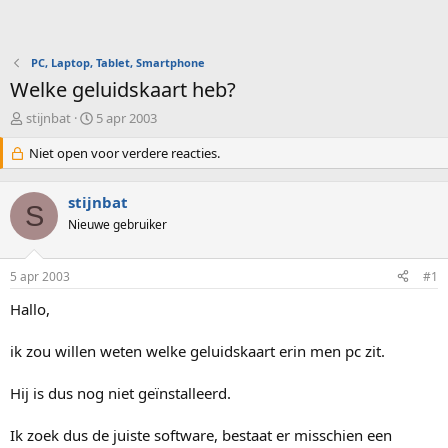
PC, Laptop, Tablet, Smartphone
Welke geluidskaart heb?
O
S
stijnbat
5 apr 2003
n
t
d
Niet open voor verdere reacties.
a
e
r
r
t
stijnbat
w
d
S
e
Nieuwe gebruiker
a
r
t
p
u
5 apr 2003
#1
s
m
t
Hallo,
a
r
ik zou willen weten welke geluidskaart erin men pc zit.
t
e
r
Hij is dus nog niet geïnstalleerd.
Ik zoek dus de juiste software, bestaat er misschien een