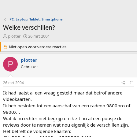
PC, Laptop, Tablet, Smartphone
Welke verschillen?
O
S
plotter
26 mrt 2004
n
t
d
Niet open voor verdere reacties.
a
e
r
r
t
plotter
P
w
d
Gebruiker
e
a
r
t
p
u
26 mrt 2004
#1
s
m
t
Ik had laatst al een vraag gesteld maar dat betrof andere
a
videokaarten.
r
Ik heb besloten tot een aanschaf van een radeon 9800pro of
t
9800XT.
e
Wat ik nu echter niet begrijp en ik zit nu al een poosje de
r
reviews door te nemen wat nou eigenlijk de verschillen zijn.
Het betreft de volgende kaarten: