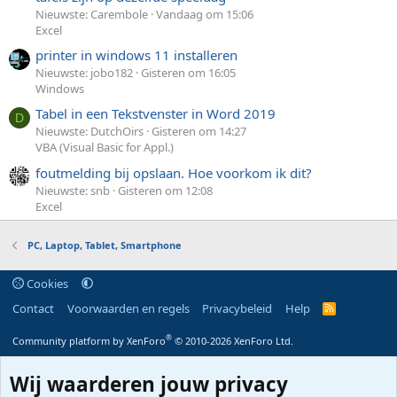
Nieuwste: Carembole
Vandaag om 15:06
Excel
printer in windows 11 installeren
Nieuwste: jobo182
Gisteren om 16:05
Windows
Tabel in een Tekstvenster in Word 2019
D
Nieuwste: DutchOirs
Gisteren om 14:27
VBA (Visual Basic for Appl.)
foutmelding bij opslaan. Hoe voorkom ik dit?
Nieuwste: snb
Gisteren om 12:08
Excel
PC, Laptop, Tablet, Smartphone
Cookies
Contact
Voorwaarden en regels
Privacybeleid
Help
R
S
S
®
Community platform by XenForo
© 2010-2026 XenForo Ltd.
Wij waarderen jouw privacy