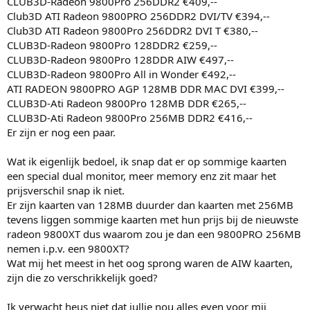
CLUB3D-Radeon 9800Pro 256DDR2 €409,--
Club3D ATI Radeon 9800PRO 256DDR2 DVI/TV €394,--
Club3D ATI Radeon 9800Pro 256DDR2 DVI T €380,--
CLUB3D-Radeon 9800Pro 128DDR2 €259,--
CLUB3D-Radeon 9800Pro 128DDR AIW €497,--
CLUB3D-Radeon 9800Pro All in Wonder €492,--
ATI RADEON 9800PRO AGP 128MB DDR MAC DVI €399,--
CLUB3D-Ati Radeon 9800Pro 128MB DDR €265,--
CLUB3D-Ati Radeon 9800Pro 256MB DDR2 €416,--
Er zijn er nog een paar.
Wat ik eigenlijk bedoel, ik snap dat er op sommige kaarten
een special dual monitor, meer memory enz zit maar het
prijsverschil snap ik niet.
Er zijn kaarten van 128MB duurder dan kaarten met 256MB
tevens liggen sommige kaarten met hun prijs bij de nieuwste
radeon 9800XT dus waarom zou je dan een 9800PRO 256MB
nemen i.p.v. een 9800XT?
Wat mij het meest in het oog sprong waren de AIW kaarten,
zijn die zo verschrikkelijk goed?
Ik verwacht heus niet dat jullie nou alles even voor mij