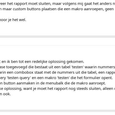
 weer het rapport moet sluiten, maar volgens mij gaat het anders n
een maar custom buttons plaatsen die een makro aanroepen, geen l
hoor je het wel.
t en ik ben tot een redelijke oplossing gekomen.
ase toegevoegd die bestaat uit een tabel 'testen' waarin nummers
aarin een combobox staat met de nummers uit die tabel, een rappor
ry 'testen query' en een makro 'testen' die het formulier opent.
een button aanmaken in de menubalk die de makro aanroept.
lijke oplossing, want je moet het rapport nog steeds sluiten, alleen 
n ook.