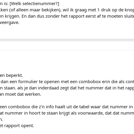
len is: [Welk selectienummer?]
ken (of alleen maar bekijken), wil ik graag met 1 druk op de kno
 krijgen. En dan dus zonder het rapport eerst af te moeten sluite
weergave.
en beperkt.
 dan een formulier te openen met een combobox erin die als cont
n staan. als je dan inderdaad zegt dat het nummer dat in het rap
dan moet dat werken.
een combobox die z'n info haalt uit de tabel waar dat nummer in 
dat nummer in hoort te staan krijgt als voorwaarde, dat dat numm
n.
t rapport opent.