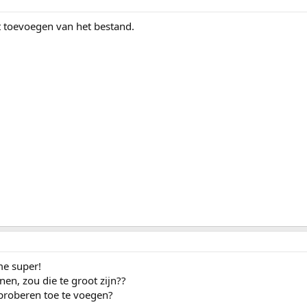
t toevoegen van het bestand.
 me super!
enen, zou die te groot zijn??
 proberen toe te voegen?