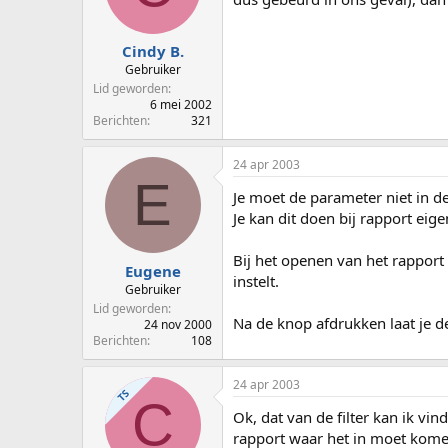
p
u
s
m
t
Cindy B.
a
Gebruiker
r
Lid geworden
t
6 mei 2002
e
Berichten
321
r
24 apr 2003
E
Je moet de parameter niet in de
Je kan dit doen bij rapport eige
Bij het openen van het rapport
Eugene
instelt.
Gebruiker
Lid geworden
Na de knop afdrukken laat je de
24 nov 2000
Berichten
108
24 apr 2003
TS
C
Ok, dat van de filter kan ik v
rapport waar het in moet komen,