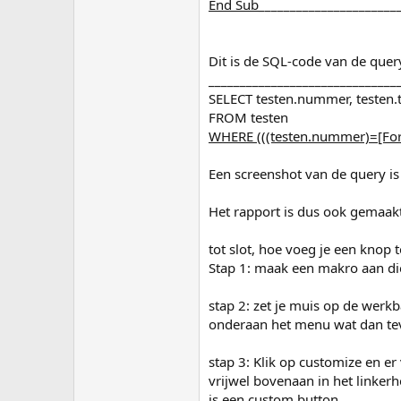
End Sub
______________________
Dit is de SQL-code van de quer
______________________________
SELECT testen.nummer, testen.
FROM testen
WHERE (((testen.nummer)=[For
Een screenshot van de query is
Het rapport is dus ook gemaakt
tot slot, hoe voeg je een knop 
Stap 1: maak een makro aan die
stap 2: zet je muis op de werk
onderaan het menu wat dan tev
stap 3: Klik op customize en er 
vrijwel bovenaan in het linkerh
is een custom button.