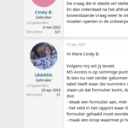
De vraag die ik steeds wil stel
En dan inderdaad na het afdruk
Cindy B.
bovenstaande vraag weer te zien
Gebruiker
moeten openen in de ontwerp
Lid geworden
6 mei 2002
Berichten
321
29 apr 2003
Hi there Cindy B.
Volgens mij wil jij teveel.
MS Access is op sommige punt
Uhhhhh
Ik ben nu niet verder gekomen
Gebruiker
tabel heeft waar die nummers i
Lid geworden
staan uit dat formulier komt, 
29 apr 2003
Berichten
21
dus:
- Maak een formulier aan, met 
- het veld in het rapport waar 
formulier gehaald moet worde
- maak een knop waarmee je he