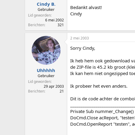
Cindy B.
Bedankt alvast!
Gebruiker
Cindy
Lid geworden
6 mei 2002
Berichten
321
2 mei 2003
Sorry Cindy,
Ik heb hem ook gedownload vana
de ZIP-file is 45.2 kb groot (kl
Uhhhhh
Ik kan hem niet ongezipped to
Gebruiker
Lid geworden
Ik probeer het even anders.
29 apr 2003
Berichten
21
Dit is de code achter de combo
______________________________
Private Sub nummer_Change()
DoCmd.Close acReport, "testen
DoCmd.OpenReport "testen", 