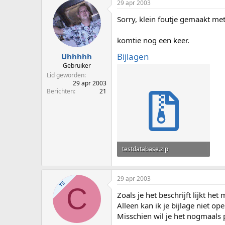
29 apr 2003
Sorry, klein foutje gemaakt me
komtie nog een keer.
Bijlagen
Uhhhhh
Gebruiker
Lid geworden
29 apr 2003
Berichten
21
testdatabase.zip
45,3 KB · Weergaven: 29
29 apr 2003
TS
C
Zoals je het beschrijft lijkt het
Alleen kan ik je bijlage niet op
Misschien wil je het nogmaals