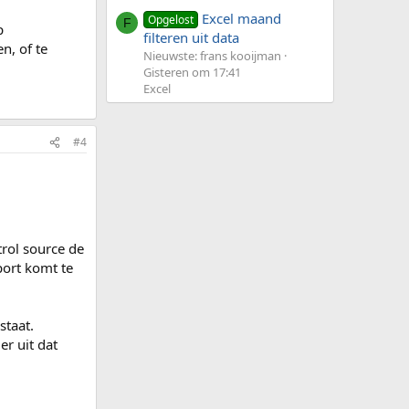
Excel maand
Opgelost
F
p
filteren uit data
n, of te
Nieuwste: frans kooijman
Gisteren om 17:41
Excel
#4
rol source de
port komt te
staat.
er uit dat