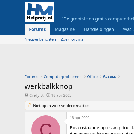
"Dé grootste en gratis computerhel
Forums
Magazine
Handleidingen
Wat i
Nieuwe berichten
Zoek forums
Forums
Computerproblemen
Office
Access
werkbalkknop
O
S
Cindy B.
18 apr 2003
n
t
d
Niet open voor verdere reacties.
a
e
r
r
t
18 apr 2003
w
d
C
e
a
Bovenstaande oplossing doe ik 
r
t
dus gebeurd in ons geval), dan