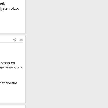
iet.
ijsten ofzo.
#5
 staan en
t 'testen' die
dat doettie