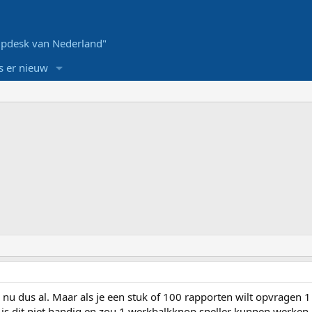
pdesk van Nederland"
s er nieuw
nu dus al. Maar als je een stuk of 100 rapporten wilt opvragen 1
 is dit niet handig en zou 1 werkbalkknop sneller kunnen werken.