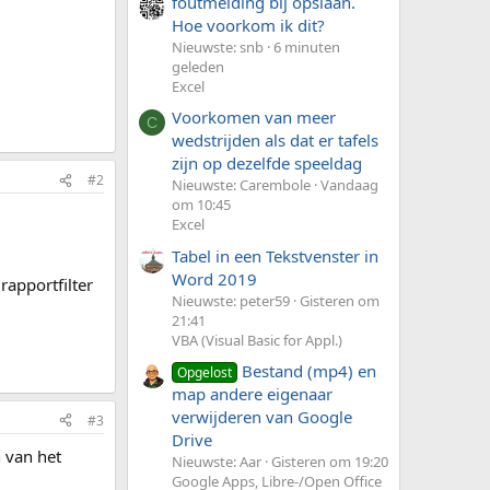
foutmelding bij opslaan.
Hoe voorkom ik dit?
Nieuwste: snb
6 minuten
geleden
Excel
Voorkomen van meer
C
wedstrijden als dat er tafels
zijn op dezelfde speeldag
#2
Nieuwste: Carembole
Vandaag
om 10:45
Excel
Tabel in een Tekstvenster in
Word 2019
rapportfilter
Nieuwste: peter59
Gisteren om
21:41
VBA (Visual Basic for Appl.)
Bestand (mp4) en
Opgelost
map andere eigenaar
verwijderen van Google
#3
Drive
n van het
Nieuwste: Aar
Gisteren om 19:20
Google Apps, Libre-/Open Office