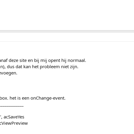
f deze site en bij mij opent hij normaal.
ein), dus dat kan het probleem niet zijn.
evoegen.
box. het is een onChange-event.
____________
", acSaveYes
acViewPreview