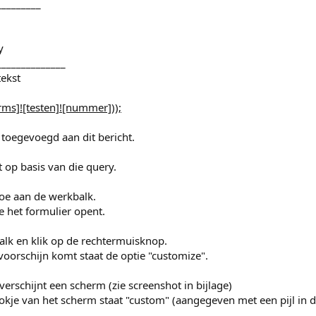
_________
y
______________
tekst
ms]![testen]![nummer]));
 toegevoegd aan dit bericht.
 op basis van die query.
toe aan de werkbalk.
 het formulier opent.
balk en klik op de rechtermuisknop.
oorschijn komt staat de optie "customize".
verschijnt een scherm (zie screenshot in bijlage)
okje van het scherm staat "custom" (aangegeven met een pijl in de