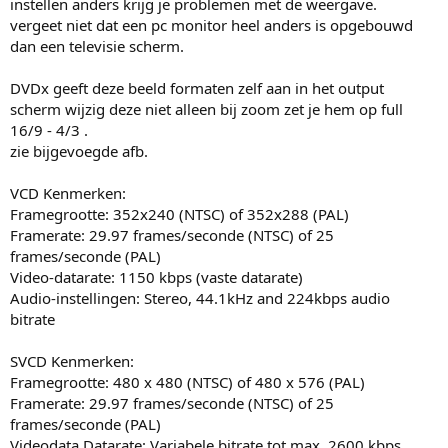
instellen anders krijg je problemen met de weergave.
vergeet niet dat een pc monitor heel anders is opgebouwd
dan een televisie scherm.
DVDx geeft deze beeld formaten zelf aan in het output
scherm wijzig deze niet alleen bij zoom zet je hem op full
16/9 - 4/3 .
zie bijgevoegde afb.
VCD Kenmerken:
Framegrootte: 352x240 (NTSC) of 352x288 (PAL)
Framerate: 29.97 frames/seconde (NTSC) of 25
frames/seconde (PAL)
Video-datarate: 1150 kbps (vaste datarate)
Audio-instellingen: Stereo, 44.1kHz and 224kbps audio
bitrate
SVCD Kenmerken:
Framegrootte: 480 x 480 (NTSC) of 480 x 576 (PAL)
Framerate: 29.97 frames/seconde (NTSC) of 25
frames/seconde (PAL)
Videodata Datarate: Variabele bitrate tot max. 2600 kbps