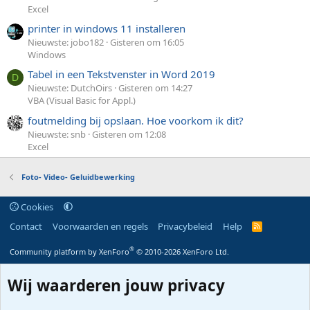
Excel
printer in windows 11 installeren
Nieuwste: jobo182
Gisteren om 16:05
Windows
Tabel in een Tekstvenster in Word 2019
D
Nieuwste: DutchOirs
Gisteren om 14:27
VBA (Visual Basic for Appl.)
foutmelding bij opslaan. Hoe voorkom ik dit?
Nieuwste: snb
Gisteren om 12:08
Excel
Foto- Video- Geluidbewerking
Cookies
Contact
Voorwaarden en regels
Privacybeleid
Help
R
S
S
®
Community platform by XenForo
© 2010-2026 XenForo Ltd.
Wij waarderen jouw privacy