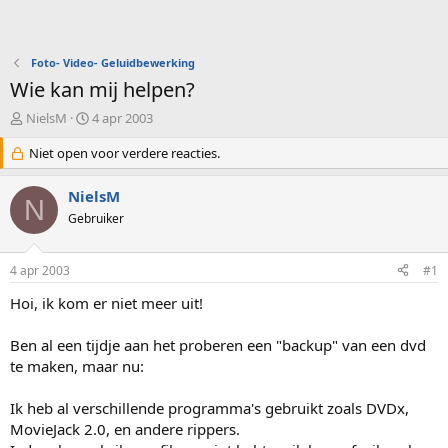
Foto- Video- Geluidbewerking
Wie kan mij helpen?
O
S
NielsM
4 apr 2003
n
t
d
Niet open voor verdere reacties.
a
e
r
r
t
NielsM
N
w
d
Gebruiker
e
a
r
t
p
u
4 apr 2003
#1
s
m
t
Hoi, ik kom er niet meer uit!
a
r
Ben al een tijdje aan het proberen een "backup" van een dvd
t
te maken, maar nu:
e
r
Ik heb al verschillende programma's gebruikt zoals DVDx,
MovieJack 2.0, en andere rippers.