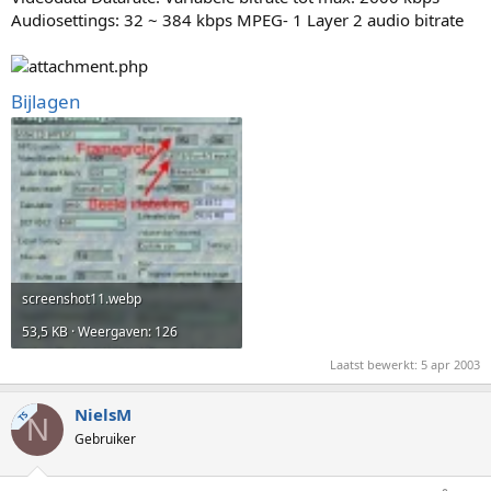
Audiosettings: 32 ~ 384 kbps MPEG- 1 Layer 2 audio bitrate
Bijlagen
screenshot11.webp
53,5 KB · Weergaven: 126
Laatst bewerkt:
5 apr 2003
NielsM
TS
N
Gebruiker