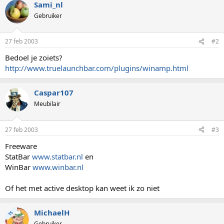
Sami_nl
Gebruiker
27 feb 2003
#2
Bedoel je zoiets?
http://www.truelaunchbar.com/plugins/winamp.html
Caspar107
Meubilair
27 feb 2003
#3
Freeware
StatBar
www.statbar.nl
en
WinBar
www.winbar.nl
Of het met active desktop kan weet ik zo niet
MichaelH
TS
Gebruiker