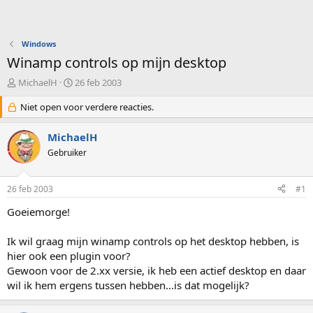
Windows
Winamp controls op mijn desktop
O
S
MichaelH
26 feb 2003
n
t
d
Niet open voor verdere reacties.
a
e
r
r
t
MichaelH
w
d
Gebruiker
e
a
r
t
p
u
26 feb 2003
#1
s
m
t
Goeiemorge!
a
r
Ik wil graag mijn winamp controls op het desktop hebben, is
t
hier ook een plugin voor?
e
Gewoon voor de 2.xx versie, ik heb een actief desktop en daar
r
wil ik hem ergens tussen hebben...is dat mogelijk?