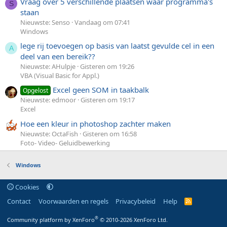
Vraag over 5 verschillende plaatsen waar programma's
S
staan
Nieuwste: Senso
Vandaag om 07:41
Windows
lege rij toevoegen op basis van laatst gevulde cel in een
A
deel van een bereik??
Nieuwste: AHulpje
Gisteren om 19:26
VBA (Visual Basic for Appl.)
Excel geen SOM in taakbalk
Opgelost
Nieuwste: edmoor
Gisteren om 19:17
Excel
Hoe een kleur in photoshop zachter maken
Nieuwste: OctaFish
Gisteren om 16:58
Foto- Video- Geluidbewerking
Windows
Cookies
Contact
Voorwaarden en regels
Privacybeleid
Help
R
S
S
®
Community platform by XenForo
© 2010-2026 XenForo Ltd.