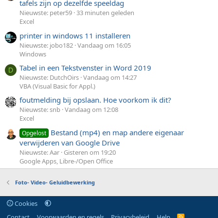
tafels zijn op dezelfde speeldag
Nieuwste: peter59
33 minuten geleden
Excel
printer in windows 11 installeren
Nieuwste: jobo182
Vandaag om 16:05
Windows
Tabel in een Tekstvenster in Word 2019
D
Nieuwste: DutchOirs
Vandaag om 14:27
VBA (Visual Basic for Appl.)
foutmelding bij opslaan. Hoe voorkom ik dit?
Nieuwste: snb
Vandaag om 12:08
Excel
Bestand (mp4) en map andere eigenaar
Opgelost
verwijderen van Google Drive
Nieuwste: Aar
Gisteren om 19:20
Google Apps, Libre-/Open Office
Foto- Video- Geluidbewerking
Cookies
Contact
Voorwaarden en regels
Privacybeleid
Help
R