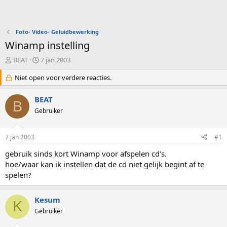
Foto- Video- Geluidbewerking
Winamp instelling
O
S
BEAT
7 jan 2003
n
t
d
Niet open voor verdere reacties.
a
e
r
r
t
BEAT
B
w
d
Gebruiker
e
a
r
t
p
u
7 jan 2003
#1
s
m
t
gebruik sinds kort Winamp voor afspelen cd's.
a
hoe/waar kan ik instellen dat de cd niet gelijk begint af te
r
spelen?
t
e
r
Kesum
K
Gebruiker