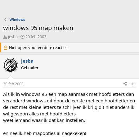
Windows
windows 95 map maken
O
S
jesba
20 feb 2003
n
t
d
Niet open voor verdere reacties.
a
e
r
r
t
jesba
w
d
Gebruiker
e
a
r
t
p
u
20 feb 2003
#1
s
m
t
Als ik in windows 95 een map aanmaak met hoofdletters dan
a
veranderd windows dit door de eerste met een hoofdletter en
r
de rest met kleine letters te schrijven ik krijg dit niet anders ik
t
wil gewoon alles met hoofdletters
e
weet iemand waar ik dat kan instellen.
r
en nee ik heb mapopties al nagekeken!