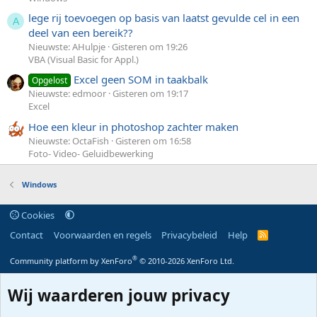
lege rij toevoegen op basis van laatst gevulde cel in een
A
deel van een bereik??
Nieuwste: AHulpje
Gisteren om 19:26
VBA (Visual Basic for Appl.)
Excel geen SOM in taakbalk
Opgelost
Nieuwste: edmoor
Gisteren om 19:17
Excel
Hoe een kleur in photoshop zachter maken
Nieuwste: OctaFish
Gisteren om 16:58
Foto- Video- Geluidbewerking
Windows
Cookies
Contact
Voorwaarden en regels
Privacybeleid
Help
R
S
S
®
Community platform by XenForo
© 2010-2026 XenForo Ltd.
Wij waarderen jouw privacy