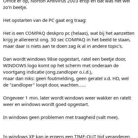
Office er op, Norton Antivirus 2003 erop en dat was het wel
zo'n beetje.
Het opstarten van de PC gaat erg traag:
Het is een COMPAQ deskpro pc (helaas), wat bij het aanzetten
krijg je allereerst ong. 30 sec COMPAQ in het beeld te staan,
maar daar is niets aan te doen zag ik al in andere topic's.
Dan wordt windows 98se opgestart, ratel een beetje door,
WINDOWS logo komt op het scherm met onderaan de
voortgang indicatie (ong.zandloper o.i.d.),
maar dan niks: geen foutmelding, geen geratel v.d. HD, wel
de "zandloper" loopt door, wachten......
Ongeveer 1 min. later wordt windows weer wakker en ratelt
weer en windows wordt goed opgestart.
In windows geen problemen met traagheid (valt mee).
In windows XP kan je ergens een TIME-OUT tijd veranderen,