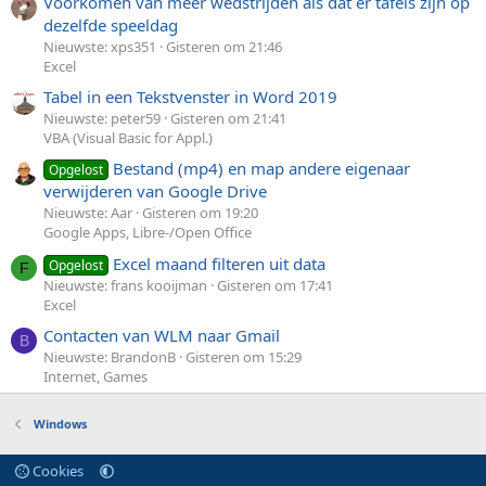
Voorkomen van meer wedstrijden als dat er tafels zijn op
dezelfde speeldag
Nieuwste: xps351
Gisteren om 21:46
Excel
Tabel in een Tekstvenster in Word 2019
Nieuwste: peter59
Gisteren om 21:41
VBA (Visual Basic for Appl.)
Bestand (mp4) en map andere eigenaar
Opgelost
verwijderen van Google Drive
Nieuwste: Aar
Gisteren om 19:20
Google Apps, Libre-/Open Office
Excel maand filteren uit data
Opgelost
F
Nieuwste: frans kooijman
Gisteren om 17:41
Excel
Contacten van WLM naar Gmail
B
Nieuwste: BrandonB
Gisteren om 15:29
Internet, Games
Windows
Cookies