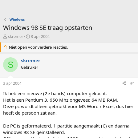
Windows
Windows 98 SE traag opstarten
O
S
skremer
3 apr 2004
n
t
d
Niet open voor verdere reacties.
a
e
r
r
t
skremer
S
w
d
Gebruiker
e
a
r
t
p
u
3 apr 2004
#1
s
m
t
Ik heb een nieuwe (2e hands) computer gekocht.
a
Het is een Pentium 3, 650 Mhz ongeveer. 64 MB RAM.
r
Deze pc wordt alleen gebruikt voor MS Word / Excel, dus hier
t
heeft de persoon zat aan.
e
r
De PC is geformateerd. 1 partitie aangemaakt (C) en daarna
windows 98 SE geinstalleerd.