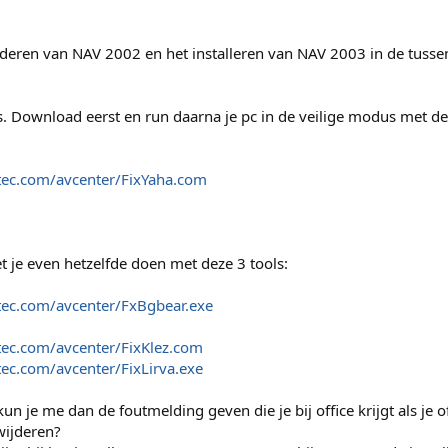
ijderen van NAV 2002 en het installeren van NAV 2003 in de tusse
is. Download eerst en run daarna je pc in de veilige modus met d
tec.com/avcenter/FixYaha.com
et je even hetzelfde doen met deze 3 tools:
tec.com/avcenter/FxBgbear.exe
tec.com/avcenter/FixKlez.com
tec.com/avcenter/FixLirva.exe
kun je me dan de foutmelding geven die je bij office krijgt als je o
rwijderen?