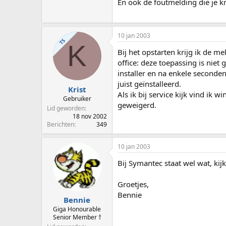
En ook de foutmelding die je kri
10 jan 2003
TS
K
Bij het opstarten krijg ik de me
office: deze toepassing is niet 
installer en na enkele seconden:
juist geïnstalleerd.
Krist
Als ik bij service kijk vind ik w
Gebruiker
geweigerd.
Lid geworden
18 nov 2002
Berichten
349
10 jan 2003
Bij Symantec staat wel wat, kij
Groetjes,
Bennie
Bennie
Giga Honourable
Senior Member †