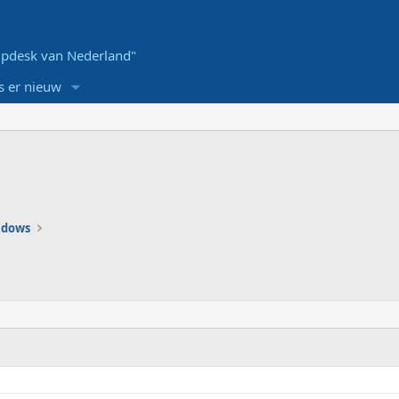
pdesk van Nederland"
s er nieuw
ndows