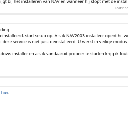
jgt bij het installeren van NAV en wanneer hij stopt met de install
Laatst b
lding
geïnstalleerd. start setup op. Als ik NAV2003 installeer opent hij
 deze service is niet juist geïnstalleerd. U werkt in veilige modus 
indows installer en als ik vandaaruit probeer te starten krijg ik fou
k
hier
.