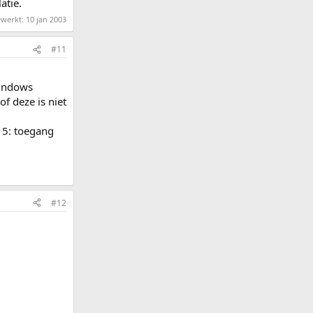
atie.
ewerkt:
10 jan 2003
#11
 windows
of deze is niet
t 5: toegang
#12