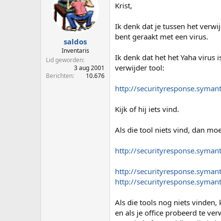
Krist,
Ik denk dat je tussen het verw
bent geraakt met een virus.
saldos
Inventaris
Ik denk dat het het Yaha virus 
Lid geworden
verwijder tool:
3 aug 2001
Berichten
10.676
http://securityresponse.syman
Kijk of hij iets vind.
Als die tool niets vind, dan mo
http://securityresponse.syman
http://securityresponse.syman
http://securityresponse.syman
Als die tools nog niets vinden, 
en als je office probeerd te ve