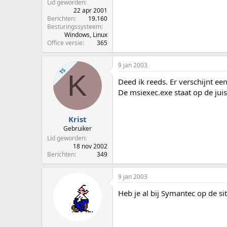
Lid geworden
22 apr 2001
Berichten
19.160
Besturingssysteem
Windows, Linux
Office versie
365
9 jan 2003
TS
K
Deed ik reeds. Er verschijnt ee
De msiexec.exe staat op de juist
Krist
Gebruiker
Lid geworden
18 nov 2002
Berichten
349
9 jan 2003
Heb je al bij Symantec op de s