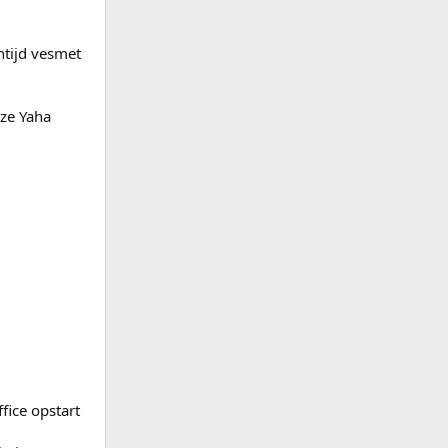
ntijd vesmet
eze Yaha
ffice opstart