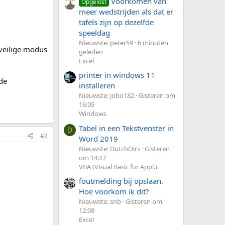
Voorkomen van
Opgelost
meer wedstrijden als dat er
tafels zijn op dezelfde
speeldag
Nieuwste: peter59
6 minuten
n veilige modus
geleden
Excel
printer in windows 11
 de
installeren
Nieuwste: jobo182
Gisteren om
16:05
Windows
Tabel in een Tekstvenster in
D
#2
Word 2019
Nieuwste: DutchOirs
Gisteren
om 14:27
VBA (Visual Basic for Appl.)
foutmelding bij opslaan.
Hoe voorkom ik dit?
Nieuwste: snb
Gisteren om
12:08
Excel