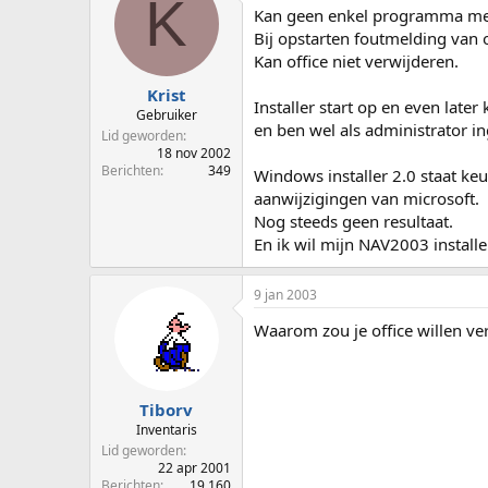
K
p
u
Kan geen enkel programma mee
s
m
Bij opstarten foutmelding van o
t
Kan office niet verwijderen.
a
r
Krist
Installer start op en even later 
t
Gebruiker
en ben wel als administrator i
e
Lid geworden
r
18 nov 2002
Berichten
349
Windows installer 2.0 staat keu
aanwijzigingen van microsoft.
Nog steeds geen resultaat.
En ik wil mijn NAV2003 installe
9 jan 2003
Waarom zou je office willen ve
Tiborv
Inventaris
Lid geworden
22 apr 2001
Berichten
19.160