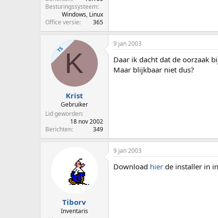
Besturingssysteem
Windows, Linux
Office versie
365
9 jan 2003
TS
K
Daar ik dacht dat de oorzaak bij 
Maar blijkbaar niet dus?
Krist
Gebruiker
Lid geworden
18 nov 2002
Berichten
349
9 jan 2003
Download
hier
de installer in i
Tiborv
Inventaris