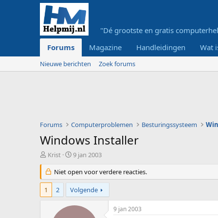
"Dé grootste en gratis computerhel
Forums
Magazine
Handleidingen
Wat i
Nieuwe berichten
Zoek forums
Forums
Computerproblemen
Besturingssysteem
Wi
Windows Installer
O
S
Krist
9 jan 2003
n
t
d
Niet open voor verdere reacties.
a
e
r
r
t
1
2
Volgende
w
d
e
a
9 jan 2003
r
t