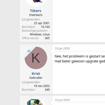
Tiborv
Inventaris
Lid geworden
22 apr 2001
Berichten
19.160
Besturingssysteem
Windows, Linux
Office versie
365
10 jan 2003
TS
K
Nee, het probleem is gestart s
Had beter gewoon upgrate geda
Krist
Gebruiker
Lid geworden
18 nov 2002
Berichten
349
10 jan 2003