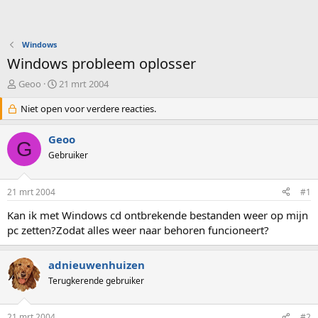
Windows
Windows probleem oplosser
O
S
Geoo
21 mrt 2004
n
t
d
Niet open voor verdere reacties.
a
e
r
r
t
Geoo
G
w
d
Gebruiker
e
a
r
t
p
u
21 mrt 2004
#1
s
m
t
Kan ik met Windows cd ontbrekende bestanden weer op mijn
a
pc zetten?Zodat alles weer naar behoren funcioneert?
r
t
e
adnieuwenhuizen
r
Terugkerende gebruiker
21 mrt 2004
#2