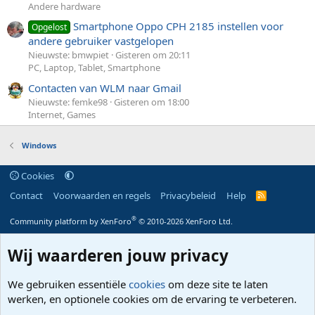
Andere hardware
Smartphone Oppo CPH 2185 instellen voor
Opgelost
andere gebruiker vastgelopen
Nieuwste: bmwpiet
Gisteren om 20:11
PC, Laptop, Tablet, Smartphone
Contacten van WLM naar Gmail
Nieuwste: femke98
Gisteren om 18:00
Internet, Games
Windows
Cookies
Contact
Voorwaarden en regels
Privacybeleid
Help
R
S
S
®
Community platform by XenForo
© 2010-2026 XenForo Ltd.
Wij waarderen jouw privacy
We gebruiken essentiële
cookies
om deze site te laten
werken, en optionele cookies om de ervaring te verbeteren.