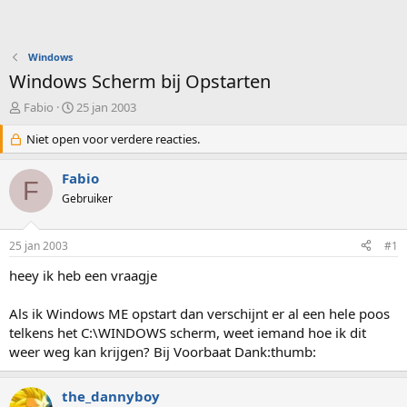
Windows
Windows Scherm bij Opstarten
O
S
Fabio
25 jan 2003
n
t
d
Niet open voor verdere reacties.
a
e
r
r
t
Fabio
F
w
d
Gebruiker
e
a
r
t
p
u
25 jan 2003
#1
s
m
t
heey ik heb een vraagje
a
r
Als ik Windows ME opstart dan verschijnt er al een hele poos
t
telkens het C:\WINDOWS scherm, weet iemand hoe ik dit
e
weer weg kan krijgen? Bij Voorbaat Dank:thumb:
r
the_dannyboy