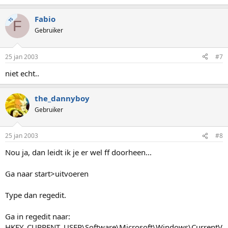
Fabio
TS
F
Gebruiker
25 jan 2003
#7
niet echt..
the_dannyboy
Gebruiker
25 jan 2003
#8
Nou ja, dan leidt ik je er wel ff doorheen...
Ga naar start>uitvoeren
Type dan regedit.
Ga in regedit naar:
HKEY_CURRENT_USER\Software\Microsoft\Windows\CurrentV