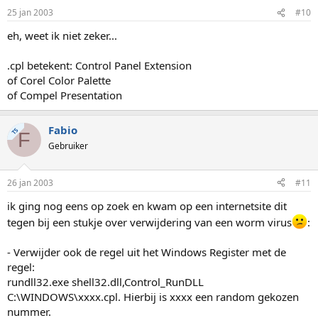
25 jan 2003
#10
eh, weet ik niet zeker...
.cpl betekent: Control Panel Extension
of Corel Color Palette
of Compel Presentation
Fabio
TS
F
Gebruiker
26 jan 2003
#11
ik ging nog eens op zoek en kwam op een internetsite dit
tegen bij een stukje over verwijdering van een worm virus
:
- Verwijder ook de regel uit het Windows Register met de
regel:
rundll32.exe shell32.dll,Control_RunDLL
C:\WINDOWS\xxxx.cpl. Hierbij is xxxx een random gekozen
nummer.