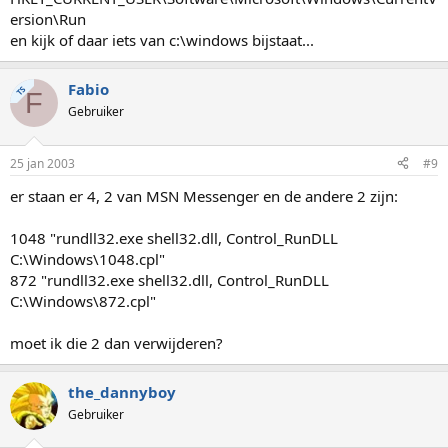
ersion\Run
en kijk of daar iets van c:\windows bijstaat...
Fabio
TS
F
Gebruiker
25 jan 2003
#9
er staan er 4, 2 van MSN Messenger en de andere 2 zijn:
1048 "rundll32.exe shell32.dll, Control_RunDLL
C:\Windows\1048.cpl"
872 "rundll32.exe shell32.dll, Control_RunDLL
C:\Windows\872.cpl"
moet ik die 2 dan verwijderen?
the_dannyboy
Gebruiker