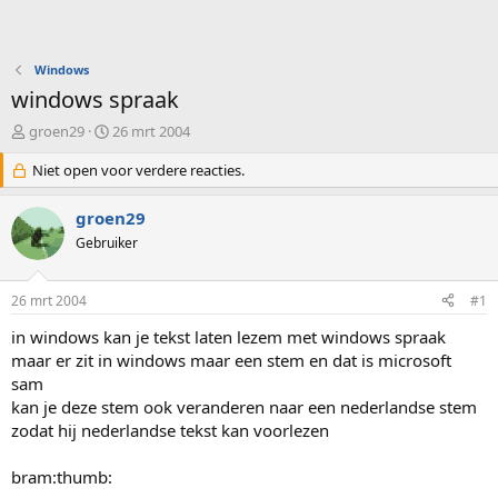
Windows
windows spraak
O
S
groen29
26 mrt 2004
n
t
d
Niet open voor verdere reacties.
a
e
r
r
t
groen29
w
d
Gebruiker
e
a
r
t
p
u
26 mrt 2004
#1
s
m
t
in windows kan je tekst laten lezem met windows spraak
a
maar er zit in windows maar een stem en dat is microsoft
r
sam
t
kan je deze stem ook veranderen naar een nederlandse stem
e
zodat hij nederlandse tekst kan voorlezen
r
bram:thumb: