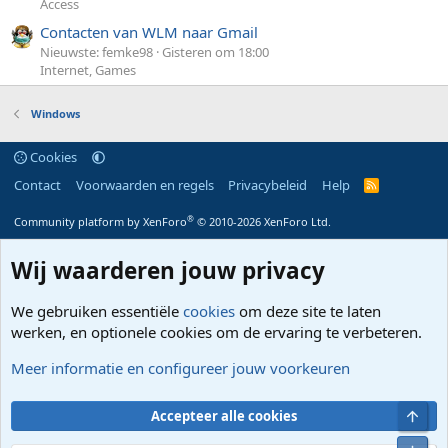
Access
Contacten van WLM naar Gmail
Nieuwste: femke98
Gisteren om 18:00
Internet, Games
Windows
Cookies
Contact
Voorwaarden en regels
Privacybeleid
Help
R
S
S
®
Community platform by XenForo
© 2010-2026 XenForo Ltd.
Wij waarderen jouw privacy
We gebruiken essentiële
cookies
om deze site te laten
werken, en optionele cookies om de ervaring te verbeteren.
Meer informatie en configureer jouw voorkeuren
Bove
Accepteer alle cookies