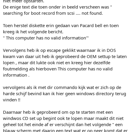
niet meer opstarten.
De enige text die toen onder in beeld verscheen was "
searching for boot record from scsi .... not found.
Toen herstel diskette erin gedaan van Pacard bell en toen
kreeg ik het volgende bericht.
" This computer has no valid information'"
Vervolgens heb ik op escape geklikt waarnaar ik in DOS
kwam van daar uit heb ik geprobeerd de OEM settup te laten
lopen , maar dit lukte ook niet en kreeg hier dezelfde
foutmelding als hierboven This computer has no valid
information .
vervolgens als ik met dir commando kijk wat er zich op de
harde schijf bevind kan ik hier geen windows directory terug
vinden !!
Daarnaar heb ik geprobeerd om op te starten met een
windwos CD set up begint ook te lopen maar maakt dit niet
geheel tot het einde af er verschijnt dan het volgende " een
blauw scherm met daarin een text wat er op neer komt dat er