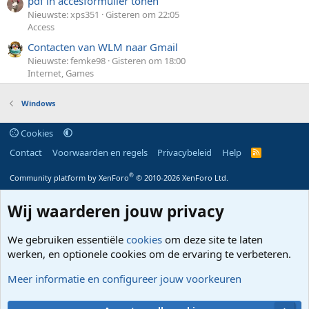
pdf in accesformulier tonen
Nieuwste: xps351
Gisteren om 22:05
Access
Contacten van WLM naar Gmail
Nieuwste: femke98
Gisteren om 18:00
Internet, Games
Windows
Cookies
Contact
Voorwaarden en regels
Privacybeleid
Help
R
S
S
®
Community platform by XenForo
© 2010-2026 XenForo Ltd.
Wij waarderen jouw privacy
We gebruiken essentiële
cookies
om deze site te laten
werken, en optionele cookies om de ervaring te verbeteren.
Meer informatie en configureer jouw voorkeuren