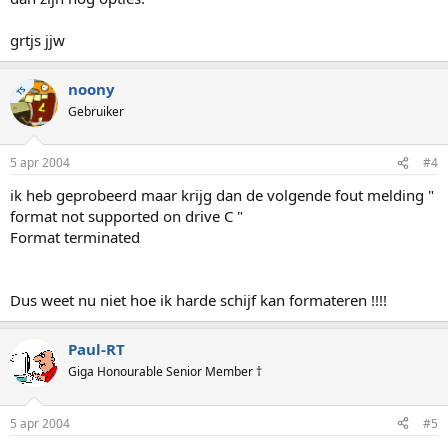
grtjs jjw
noony
TS
Gebruiker
5 apr 2004
#4
ik heb geprobeerd maar krijg dan de volgende fout melding "
format not supported on drive C "
Format terminated
Dus weet nu niet hoe ik harde schijf kan formateren !!!!
Paul-RT
Giga Honourable Senior Member †
5 apr 2004
#5