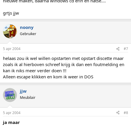
nieuwe maken, daarna windows cd erin en hatse....
grtjs jjw
noony
TS
Gebruiker
5 apr 2004
#7
helaas zou ik wel willen opstarten met opstart discette maar
zoals ik al hierboven schreef krijg ik dan een foutmelding en
kan ik niks meer verder doen !!!
Alleen escape klikken en kom ik weer in DOS
jjw
Meubilair
5 apr 2004
#8
ja maar