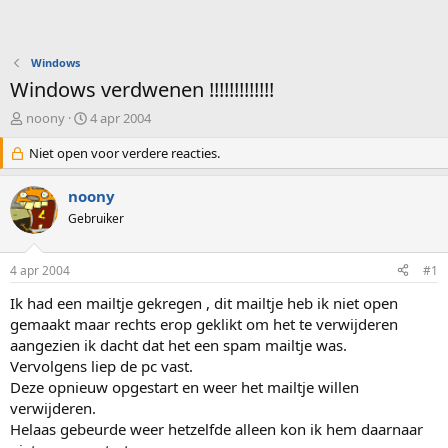
Windows
Windows verdwenen !!!!!!!!!!!!!
O
S
noony
4 apr 2004
n
t
d
Niet open voor verdere reacties.
a
e
r
r
t
noony
w
d
Gebruiker
e
a
r
t
p
u
4 apr 2004
#1
s
m
t
Ik had een mailtje gekregen , dit mailtje heb ik niet open
a
gemaakt maar rechts erop geklikt om het te verwijderen
r
aangezien ik dacht dat het een spam mailtje was.
t
Vervolgens liep de pc vast.
e
Deze opnieuw opgestart en weer het mailtje willen
r
verwijderen.
Helaas gebeurde weer hetzelfde alleen kon ik hem daarnaar