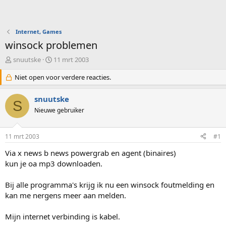
Internet, Games
winsock problemen
O
S
snuutske
11 mrt 2003
n
t
d
Niet open voor verdere reacties.
a
e
r
r
t
snuutske
S
w
d
Nieuwe gebruiker
e
a
r
t
p
u
11 mrt 2003
#1
s
m
t
Via x news b news powergrab en agent (binaires)
a
kun je oa mp3 downloaden.
r
t
Bij alle programma's krijg ik nu een winsock foutmelding en
e
kan me nergens meer aan melden.
r
Mijn internet verbinding is kabel.